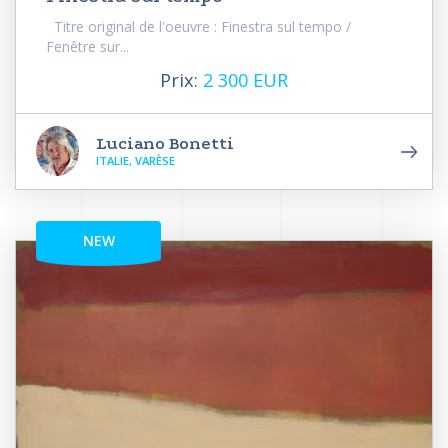
Titre original de l'oeuvre : Finestra sul tempo /
Fenêtre sur...
Prix:
2 300 EUR
Luciano Bonetti
ITALIE, VARÈSE
NEW