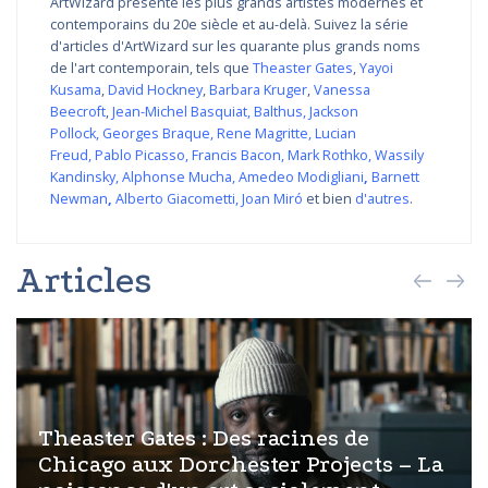
ArtWizard présente les plus grands artistes modernes et
contemporains du 20e siècle et au-delà. Suivez la série
d'articles d'ArtWizard sur les quarante plus grands noms
de l'art contemporain, tels que
Theaster Gates
,
Yayoi
Kusama
,
David Hockney
,
Barbara Kruger
,
Vanessa
Beecroft
,
Jean-Michel Basquiat
,
Balthus
,
Jackson
Pollock
,
Georges Braque
,
Rene Magritte
,
Lucian
Freud
,
Pablo Picasso
,
Francis Bacon
,
Mark Rothko
,
Wassily
Kandinsky
,
Alphonse Mucha
,
Amedeo Modigliani
,
Barnett
Newman
,
Alberto Giacometti
,
Joan Miró
et bien
d'autres
.
Articles
Theaster Gates : Des racines de
Chicago aux Dorchester Projects – La