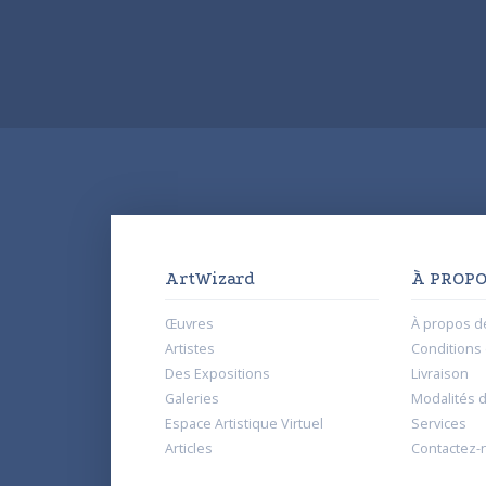
ArtWizard
À PROPO
Œuvres
À propos d
Artistes
Conditions d
Des Expositions
Livraison
Galeries
Modalités 
Espace Artistique Virtuel
Services
Articles
Contactez-