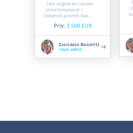
Ti
Titre original de l'oeuvre
: 
: Vicine lontananze /
sur
Distances proches Aux...
Prix:
3 500 EUR
Luciano Bonetti
ITALIE, VARÈSE