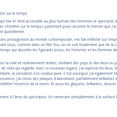
tre sur le temps
 qui fixe et rend accessible au plus humain des hommes le spectacle do
œuvres «Fenêtre sur le temps» justement pour raconter le chemin que j'ai
vie quotidienne.
 moins protagoniste du monde contemporain, me fait réfléchir sur l'im
vant nous, comme dans un film fou, on ne voit finalement que de la c
 du temps qui absorbe les figurants (nous, les hommes et les femmes d
ur la toile et redeviennent réelles, révélant des pays et des lieux ou 
e celui qui regarde. Avec ce nouveau regard, j'ai repensé les lieux, l
réduire, la sensation à la couleur pure. C'est pourquoi j'ai également fa
essence, j'ai choisi des plaques d'aluminium, parfaitement brillantes 
fléter l'essence de la vision. Et aussi les glaçures, brillantes, douces
ment à l'âme du spectateur. En ramenant véritablement à la surface 