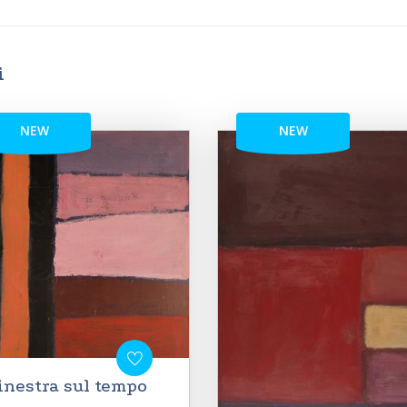
i
NEW
NEW
inestra sul tempo