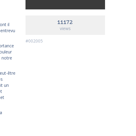
11172
nt il
views
 entrevu
#002005
portance
ouleur
e notre
peut-être
es
it un
et
 et
la