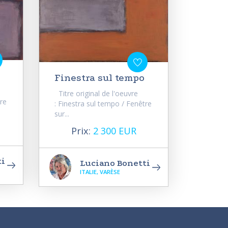
Finestra sul tempo
Titre original de l'oeuvre
tre
: Finestra sul tempo / Fenêtre
sur...
Prix:
2 300 EUR
ti
Luciano Bonetti
ITALIE, VARÈSE