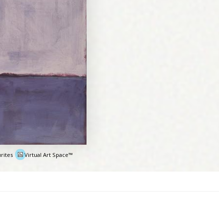
rites
Virtual Art Space™
e