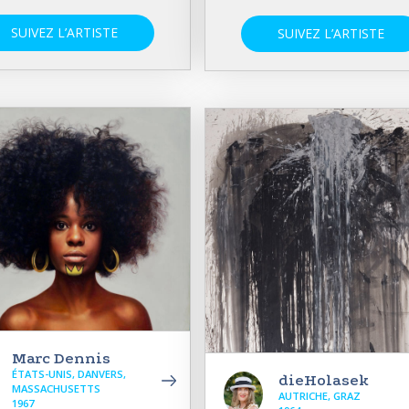
SUIVEZ L’ARTISTE
SUIVEZ L’ARTISTE
Marc Dennis
ÉTATS-UNIS, DANVERS,
dieHolasek
MASSACHUSETTS
AUTRICHE, GRAZ
1967