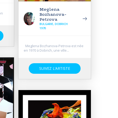
Meglena
en
Bozhanova-
Petrova
BULGARIE, DOBRICH
1970
Meglena Bozhanova-Petrova est née
en 1970 à Dobrich, une ville...
SUIVEZ L’ARTISTE