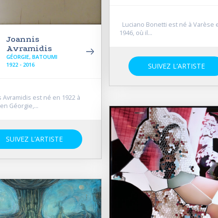
Luciano Bonetti est né à Varèse 
1946, où il...
Joannis
Avramidis
GÉORGIE, BATOUMI
1922 - 2016
SUIVEZ L’ARTISTE
 Avramidis est né en 1922 à
en Géorgie,...
SUIVEZ L’ARTISTE