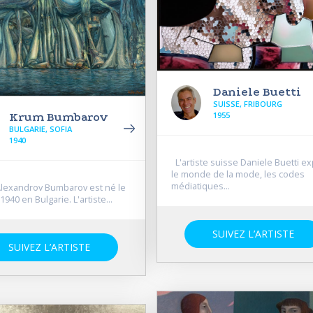
Daniele Buetti
SUISSE, FRIBOURG
1955
Krum Bumbarov
BULGARIE, SOFIA
1940
L'artiste suisse Daniele Buetti e
le monde de la mode, les codes
médiatiques...
exandrov Bumbarov est né le
1940 en Bulgarie. L'artiste...
SUIVEZ L’ARTISTE
SUIVEZ L’ARTISTE