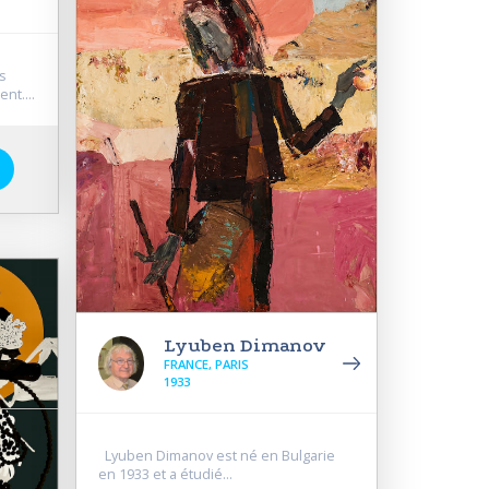
s
nt....
Lyuben Dimanov
FRANCE, PARIS
1933
Lyuben Dimanov est né en Bulgarie
en 1933 et a étudié...