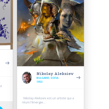
Nikolay Aleksiev
BULGARIE, SOFIA
1953
st
Nikolay Aleksiev est un artiste qui a
réuni l’énergie...