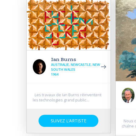
Ian Burns
AUSTRALIE, NEWCASTLE, NEW
SOUTH WALES
1964
Les travaux de Ian Burns réinventent
les technologies grand public...
SUIVEZ L’ARTISTE
Nous de
chaîne d