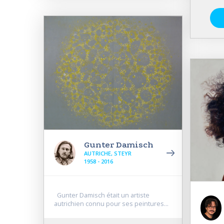
Gunter Damisch
AUTRICHE, STEYR
1958 - 2016
Gunter Damisch était un artiste
autrichien connu pour ses peintures...