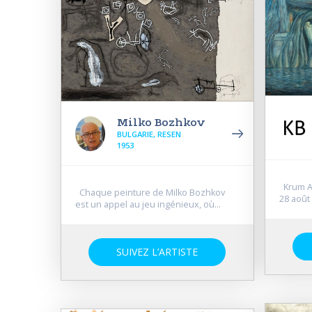
Milko Bozhkov
BULGARIE, RESEN
1953
Krum Al
Chaque peinture de Milko Bozhkov
28 août 
est un appel au jeu ingénieux, où...
SUIVEZ L’ARTISTE