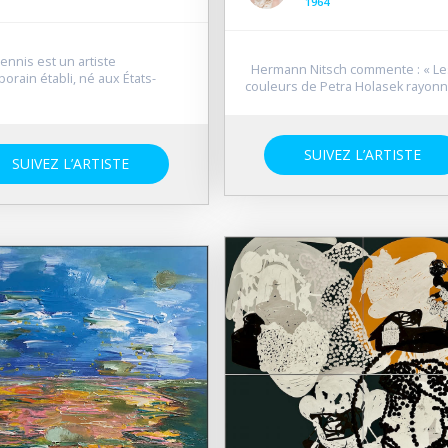
1964
nnis est un artiste
Hermann Nitsch commente : « Le
orain établi, né aux États-
couleurs de Petra Holasek rayonne
SUIVEZ L’ARTISTE
SUIVEZ L’ARTISTE