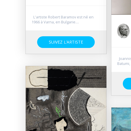
L'artiste Robert Baramov est né en
1966 à Varna, en Bulgarie....
SUIVEZ L’ARTISTE
Joannis
Batumi, 