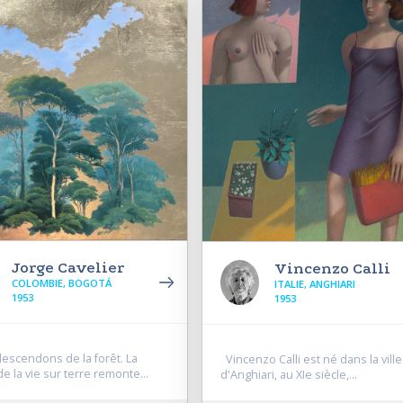
Jorge Cavelier
Vincenzo Calli
COLOMBIE, BOGOTÁ
ITALIE, ANGHIARI
1953
1953
scendons de la forêt. La
Vincenzo Calli est né dans la ville
e la vie sur terre remonte...
d'Anghiari, au XIe siècle,...