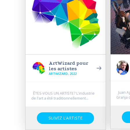
ArtWizard pour
les artistes
ARTWIZARD, 2022
Juan Agu
ÊTES-VOUS UN ARTISTE? L'industrie
Granja d
de l'art a été traditionnellement...
SUIVEZ L’ARTISTE