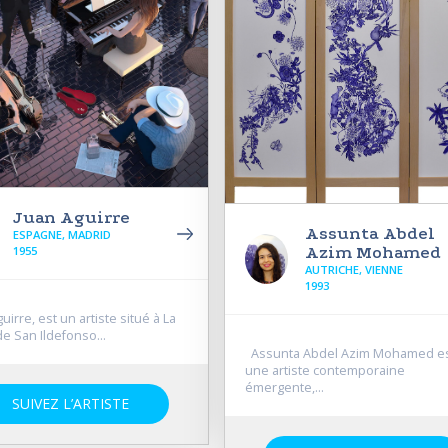
Juan Aguirre
Assunta Abdel
ESPAGNE, MADRID
Azim Mohamed
1955
AUTRICHE, VIENNE
1993
irre, est un artiste situé à La
e San Ildefonso...
Assunta Abdel Azim Mohamed e
une artiste contemporaine
émergente,...
SUIVEZ L’ARTISTE