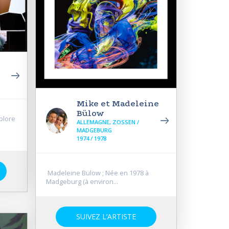
Mike et Madeleine
Bülow
xplore
ALLEMAGNE, ZOSSEN /
MADGEBURG
1974 / 1978
Madeleine Bülow ; Née en 1978 à
Madgeburg (à environ...
SUIVEZ L’ARTISTE