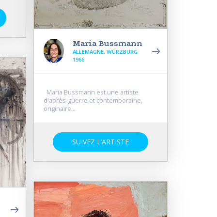
Maria Bussmann
ALLEMAGNE, WÜRZBURG
1966
Maria Bussmann est une artiste
d'après-guerre et contemporaine,
originaire...
SUIVEZ L’ARTISTE