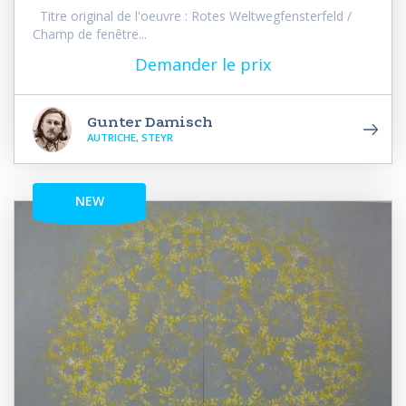
Titre original de l'oeuvre : Rotes Weltwegfensterfeld /
Champ de fenêtre...
Demander le prix
Gunter Damisch
AUTRICHE, STEYR
NEW