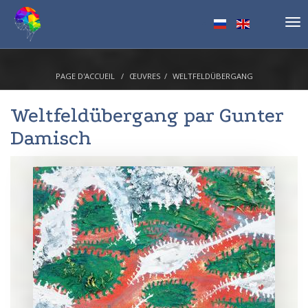
Tog
nav
PAGE D'ACCUEIL
ŒUVRES
WELTFELDÜBERGANG
Weltfeldübergang par
Gunter
Damisch