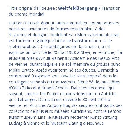
Titre original de l'oeuvre :
Weltfeldübergang
/ Transition
du champ mondial
Gunter Damisch était un artiste autrichien connu pour ses
peintures luxuriantes de formes ressemblant à des
rhizomes et de lignes ondulantes. « Mon système pictural
est fortement guidé par l'idée de transformation et de
métamorphose. Ces ambiguïtés me fascinent », a-t-il
expliqué un jour. Né le 20 mai 1958 à Steyr, en Autriche, il a
étudié auprès d'Arnulf Rainer à l'Académie des Beaux-Arts
de Vienne, durant laquelle il a été membre du groupe punk
Molto Brutto. Après avoir terminé ses études, Damisch a
commencé à exposer son travail et s'est imposé dans le
contingent viennois du mouvement Neue Wilde, aux côtés
d'Otto Zitko et d'Hubert Scheibl. Dans les décennies qui
suivent, l'artiste fait l'objet d'expositions tant en Autriche
qu'à l'étranger. Damisch est décédé le 30 avril 2016 à
Vienne, en Autriche. Aujourd'hui, ses œuvres font partie des
collections de plusieurs musées autrichiens, dont le Lentos
Kunstmuseum Linz, le Museum Moderner Kunst Stiftung
Ludwig à Vienne et le Museum Liaunig à Neuhaus.