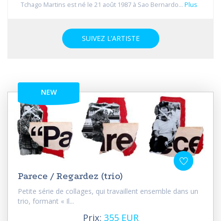
Tchago Martins est né le 21 août 1987 à Sao Bernardo...
Plus
SUIVEZ L’ARTISTE
NEW
Parece / Regardez (trio)
Petite série de collages, qui travaillent ensemble dans un
trio, formant « Il...
Prix:
355 EUR