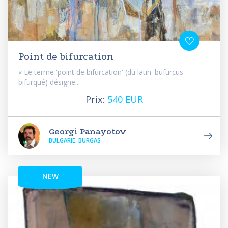
Point de bifurcation
« Le terme 'point de bifurcation' (du latin 'bufurcus' -
bifurqué) désigne...
Prix:
540 EUR
Georgi Panayotov
BULGARIE, BURGAS
NEW