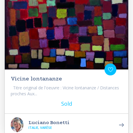
Vicine lontananze
Titre original de l'oeuvre : Vicine lontananze / Distances
proches Aux...
Sold
Luciano Bonetti
ITALIE, VARÈSE