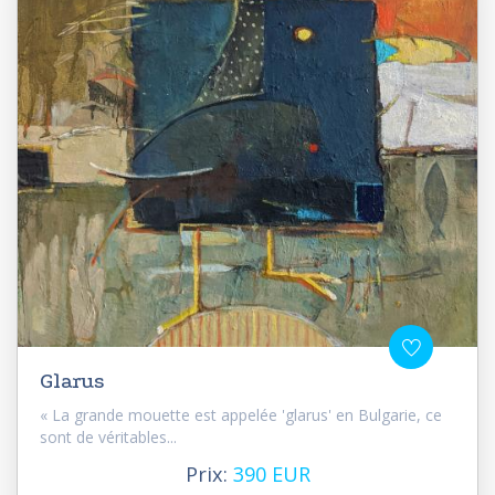
Glarus
« La grande mouette est appelée 'glarus' en Bulgarie, ce
sont de véritables...
Prix:
390 EUR