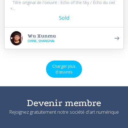
Titre original de l'oeuvre : Echo of the Sky / Écho du ciel
«...
Sold
Wu Xunmu
CHINE, SHANGHAI
Charger plus
d'œuvres
Devenir membre
Rejoignez gratuitement notre société d'art numérique