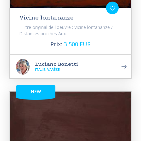
Vicine lontananze
Titre original de l'oeuvre : Vicine lontananze /
Distances proches Aux...
Prix:
3 500 EUR
Luciano Bonetti
ITALIE, VARÈSE
NEW