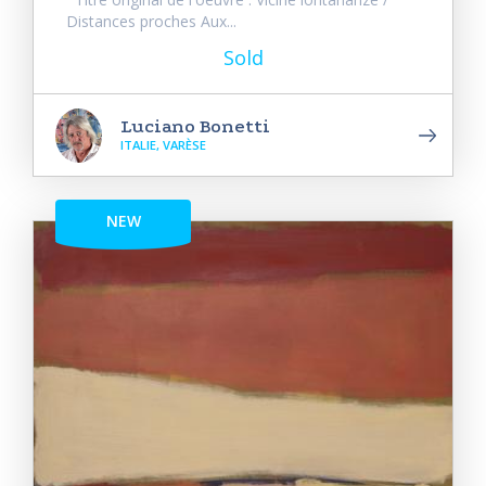
Distances proches Aux...
Sold
Luciano Bonetti
ITALIE, VARÈSE
NEW