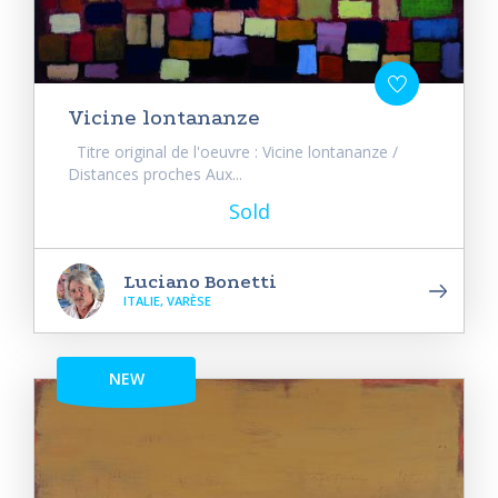
Vicine lontananze
Titre original de l'oeuvre : Vicine lontananze /
Distances proches Aux...
Sold
Luciano Bonetti
ITALIE, VARÈSE
NEW