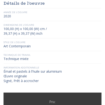
Détails de l'oeuvre
ANNÉE DE L'OEUVRE
2020
DIMENSIONS DE L'OEUVRE
100,00 (H) x 100,00 (W) cm /
39,37 (H) x 39,37 (W) inch
STYLE DE L'OEUVRE
Art Contemporain
TECHNIQUE DE TRAVAIL
Technique mixte
INFORMATION ADDITIONNELLE
Émail et pastels à l'huile sur aluminium
Œuvre originale
Signé, Prêt à accrocher
Prix: