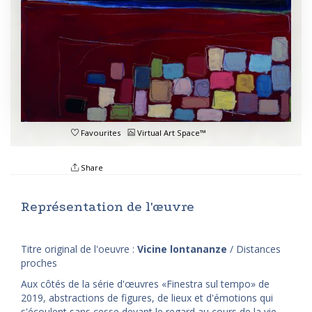
Favourites
Virtual Art Space™
Share
Représentation de l'œuvre
Titre original de l'oeuvre :
Vicine lontananze
/ Distances
proches
Aux côtés de la série d'œuvres «Finestra sul tempo» de
2019, abstractions de figures, de lieux et d'émotions qui
s'écoulent sans cesse devant le regard au cours de la vie