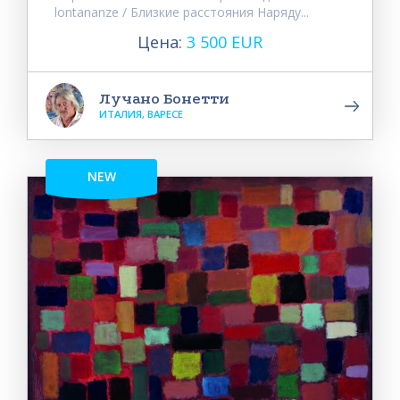
lontananze / Близкие расстояния Наряду...
Цена:
3 500 EUR
Лучано Бонетти
ИТАЛИЯ, ВАРЕСЕ
NEW