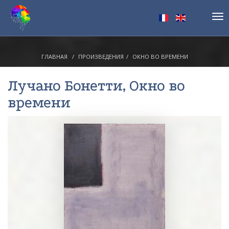
Tog
nav
ГЛАВНАЯ
ПРОИЗВЕДЕНИЯ
ОКНО ВО ВРЕМЕНИ
Лучано Бонетти
, Окно во
времени