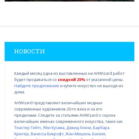
НОВОСТИ
Каждый месяц одна из выставленных на ArtWizard работ
будет продаваться со
скидкой 25%
от указанной цены.
Найдите предложение
и купите искусство не выходя из
дома.
ArtWizard представляет величайших модных
современных художников 20-го века и за его
пределами. Следите за статьями ArtWizard о сорока
величайших именах современного искусства, таких как
Теастер Гейтс
,
Яёи Кусама
,
Дэвид Хокни
,
Барбара
Крюгер
,
Ванесса Бикрофт
,
Жан-Мишель Баския
,