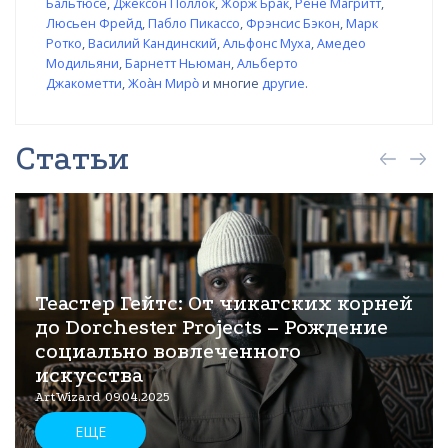
Бальтюсе
,
Джексон Поллок
,
Жорж Брак
,
Рене Магритт
,
Люсьен Фрейд
,
Пабло Пикассо
,
Фрэнсис Бэкон
,
Марк
Ротко
,
Василий Кандинский
,
Альфонс Муха
,
Амедео
Модильяни
,
Барнетт Ньюман
,
Альберто
Джакометти
,
Жоа̀н Миро̀
и многие
другие
.
Статьи
Теастер Гейтс: От чикагских корней
до Dorchester Projects – Рождение
социально вовлеченного
искусства
ArtWizard 09.04.2025
ЕЩЕ