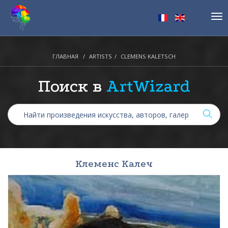
Tog
nav
ГЛАВНАЯ
ARTISTS
CLEMENS KALETSCH
Поиск в
ArtWizard
Клеменс Калеч