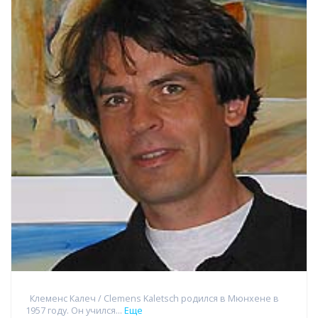
Клеменс Калеч / Clemens Kaletsch родился в Мюнхене в
1957 году. Он учился...
Еще