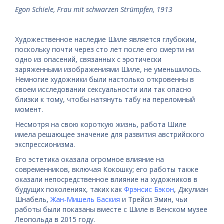
Egon Schiele, Frau mit schwarzen Strümpfen, 1913
Художественное наследие Шиле является глубоким,
поскольку почти через сто лет после его смерти ни
одно из опасений, связанных с эротически
заряженными изображениями Шиле, не уменьшилось.
Немногие художники были настолько откровенны в
своем исследовании сексуальности или так опасно
близки к тому, чтобы натянуть табу на переломный
момент.
Несмотря на свою короткую жизнь, работа Шиле
имела решающее значение для развития австрийского
экспрессионизма.
Его эстетика оказала огромное влияние на
современников, включая Кокошку; его работы также
оказали непосредственное влияние на художников в
будущих поколениях, таких как
Фрэнсис Бэкон
, Джулиан
Шнабель,
Жан-Мишель Баския
и Трейси Эмин, чьи
работы были показаны вместе с Шиле в Венском музее
Леопольда в 2015 году.