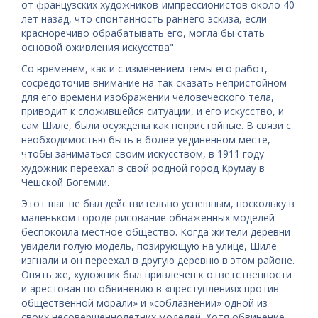
от французских художников-импрессионистов около 40
лет назад, что спонтанность раннего эскиза, если
красноречиво обрабатывать его, могла бы стать
основой оживления искусства".
Со временем, как и с изменением темы его работ,
сосредоточив внимание на так сказать непристойном
для его времени изображении человеческого тела,
приводит к сложившейся ситуации, и его искусство, и
сам Шиле, были осуждены как непристойные. В связи с
необходимостью быть в более уединенном месте,
чтобы заниматься своим искусством, в 1911 году
художник переехал в свой родной город Крумау в
Чешской Богемии.
Этот шаг не был действительно успешным, поскольку в
маленьком городе рисование обнаженных моделей
беспокоила местное общество. Когда жители деревни
увидели голую модель, позирующую на улице, Шиле
изгнали и он переехал в другую деревню в этом районе.
Опять же, художник был привлечен к ответственности
и арестован по обвинению в «преступлениях против
общественной морали» и «соблазнении» одной из
своих несовершеннолетних моделей. Хотя обвинение