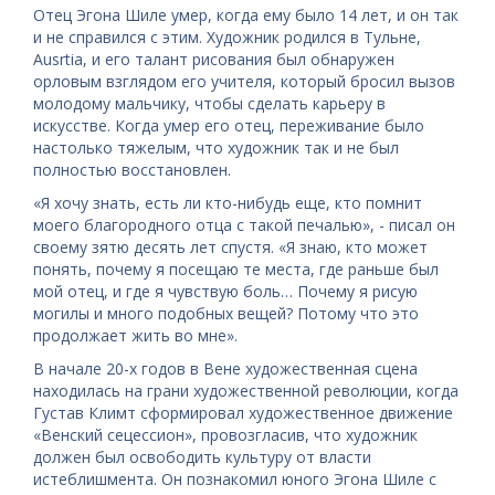
Отец Эгона Шиле умер, когда ему было 14 лет, и он так
и не справился с этим. Художник родился в Тульне,
Ausrtia, и его талант рисования был обнаружен
орловым взглядом его учителя, который бросил вызов
молодому мальчику, чтобы сделать карьеру в
искусстве. Когда умер его отец, переживание было
настолько тяжелым, что художник так и не был
полностью восстановлен.
«Я хочу знать, есть ли кто-нибудь еще, кто помнит
моего благородного отца с такой печалью», - писал он
своему зятю десять лет спустя. «Я знаю, кто может
понять, почему я посещаю те места, где раньше был
мой отец, и где я чувствую боль… Почему я рисую
могилы и много подобных вещей? Потому что это
продолжает жить во мне».
В начале 20-х годов в Вене художественная сцена
находилась на грани художественной революции, когда
Густав Климт сформировал художественное движение
«Венский сецессион», провозгласив, что художник
должен был освободить культуру от власти
истеблишмента. Он познакомил юного Эгона Шиле с