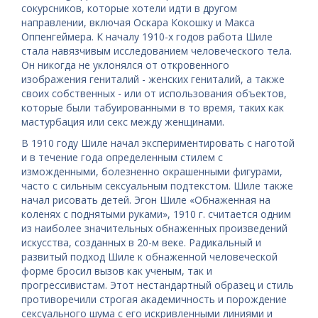
сокурсников, которые хотели идти в другом
направлении, включая Оскара Кокошку и Макса
Оппенгеймера. К началу 1910-х годов работа Шиле
стала навязчивым исследованием человеческого тела.
Он никогда не уклонялся от откровенного
изображения гениталий - женских гениталий, а также
своих собственных - или от использования объектов,
которые были табуированными в то время, таких как
мастурбация или секс между женщинами.
В 1910 году Шиле начал экспериментировать с наготой
и в течение года определенным стилем с
изможденными, болезненно окрашенными фигурами,
часто с сильным сексуальным подтекстом. Шиле также
начал рисовать детей. Эгон Шиле «Обнаженная на
коленях с поднятыми руками», 1910 г. считается одним
из наиболее значительных обнаженных произведений
искусства, созданных в 20-м веке. Радикальный и
развитый подход Шиле к обнаженной человеческой
форме бросил вызов как ученым, так и
прогрессивистам. Этот нестандартный образец и стиль
противоречили строгая академичность и порождение
сексуального шума с его искривленными линиями и