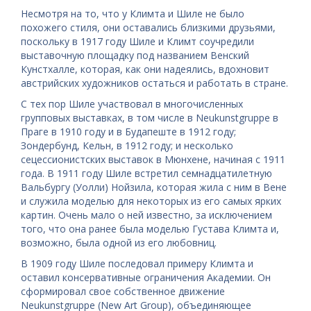
Несмотря на то, что у Климта и Шиле не было
похожего стиля, они оставались близкими друзьями,
поскольку в 1917 году Шиле и Климт соучредили
выставочную площадку под названием Венский
Кунстхалле, которая, как они надеялись, вдохновит
австрийских художников остаться и работать в стране.
С тех пор Шиле участвовал в многочисленных
групповых выставках, в том числе в Neukunstgruppe в
Праге в 1910 году и в Будапеште в 1912 году;
Зондербунд, Кельн, в 1912 году; и несколько
сецессионистских выставок в Мюнхене, начиная с 1911
года. В 1911 году Шиле встретил семнадцатилетную
Вальбургу (Уолли) Нойзила, которaя жилa с ним в Вене
и служилa моделью для некоторых из его самых ярких
картин. Очень мало о ней известно, за исключением
того, что она ранее была моделью Густава Климта и,
возможно, была одной из его любовниц.
В 1909 году Шиле последовал примеру Климта и
оставил консервативные ограничения Академии. Он
сформировал свое собственное движение
Neukunstgruppe (New Art Group), объединяющее