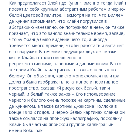
Как предполагает Элейн де Кунинг, именно тогда Клайн
посвятил себя крупным абстрактным работам и черно-
белой цветовой палитре. Несмотря на то, что Виллем
де Кунинг вспоминает, что Клайн погрузился в
абстракцию «внезапно, он погрузился в нее», он также
признает, что это заняло значительное время, заявив,
что «у Франца было видение чего-то, а иногда
требуется много времени, чтобы работать и вытащит
его снаружи». В течение следующих двух лет мазки
кисти Клайна стали совершенно не
репрезентативными, плавными и динамичными. В это
же время Клайн начал рисовать только черным по
белому. Он объяснил, как его монохромная палитра
должна была изображать негативное и позитивное
пространство, сказав: «Я рисую как белый, так и
черный, и белый также важен». Его использование
черного и белого очень похоже на картины, сделанные
де Кунингом, а также картины Джексона Поллока в
конце 1940-х годов. В черно-белых картинах Клайна он
также ссылался на японскую каллиграфию, поскольку
Клайн был частью японской группой каллиграфии
имени Bokujinaki.