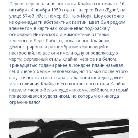
Первая персональная выставка Клайна состоялась 16
октября - 4 ноября 1950 года в галерее Еган /Egan/, на
улице 57-ой Ийст, номер 63, Нью-Йорк. Шоу состояло
из одиннадцати абстрактных картин. Цвет был редким
элементом в картинах: коричневая подкраска у
основания Нижинского и мимолетные оттенки
зеленого в Леде. Работы, показанные Клайном,
демонстрировали разнообразие композиций и
настроений, но все они имели одну определяющую
черту: фирменный стиль Клайна, черное на белом.
Тринадцатью годами ранее в Лондоне Клайн называл
себя «черно-белым человеком», но только после этого
шоу точность этого этапа стала понятной для других.
Из-за влияния Клайна и его конкретного стиля Клайна
назвали «черно-белым художником», лейблом, который
придерживался художником, но которым он иногда
ограничивался.