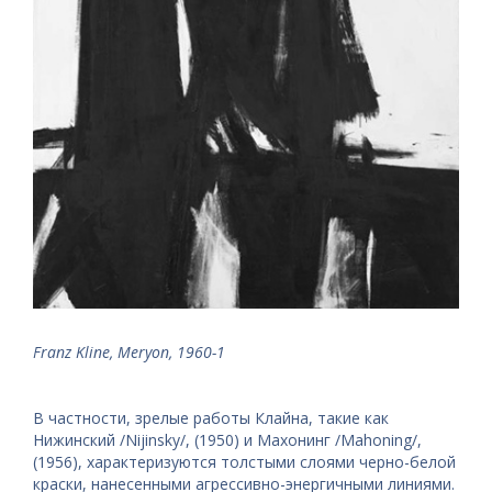
Franz Kline, Meryon, 1960-1
В частности, зрелые работы Клайна, такие как
Нижинский /Nijinsky/, (1950) и Махонинг /Mahoning/,
(1956), характеризуются толстыми слоями черно-белой
краски, нанесенными агрессивно-энергичными линиями.