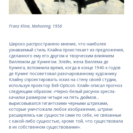
Franz Kline, Mahoning, 1956
Широко распространено мнение, что наиболее
узнаваемый стиль Клайна проистекает из предложения,
сделанного ему его другом и творческим влиянием
Виллемом де Кунингом. Элейн, жена Виллема де
Кунинга, вспомнила время, когда в конце 1940-х годов
де Кунинг посоветовал разочарованному художнику
Клайну спроектировать эскиз на стену своей студии,
используя проектор Bell-Opticon. Клайн описал прогноз
следующим образом: «Черно-белый рисунок кресла-
качалки размером четыре на пять дюймов...
вырисовывался гигантскими черными штрихами,
которые уничтожали любое изображение, штрихи
расширялись как сущности сами по себе, не связанные
с какой-либо сущностью, кроме той, что существовала
в их собственном существовании».