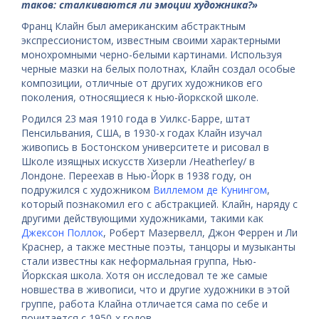
таков: сталкиваются ли эмоции художника?»
Франц Клайн был американским абстрактным
экспрессионистом, известным своими характерными
монохромными черно-белыми картинами. Используя
черные мазки на белых полотнах, Клайн создал особые
композиции, отличные от других художников его
поколения, относящиеся к нью-йоркской школе.
Родился 23 мая 1910 года в Уилкс-Барре, штат
Пенсильвания, США, в 1930-х годах Клайн изучал
живопись в Бостонском университете и рисовал в
Школе изящных искусств Хизерли /Heatherley/ в
Лондоне. Переехав в Нью-Йорк в 1938 году, он
подружился с художником
Виллемом де Кунингом
,
который познакомил его с абстракцией. Клайн, наряду с
другими действующими художниками, такими как
Джексон Поллок
, Роберт Мазервелл, Джон Феррен и Ли
Краснер, а также местные поэты, танцоры и музыканты
стали известны как неформальная группа, Нью-
Йоркская школа. Хотя он исследовал те же самые
новшества в живописи, что и другие художники в этой
группе, работа Клайна отличается сама по себе и
почитается с 1950-х годов.