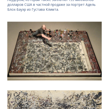
долларов США в частной продаже за портрет Адель
Блох-Бауэр из Густава Климта.