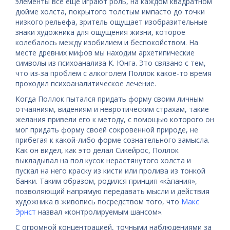
элементы все еще играют роль, на каждом квадратном
дюйме холста, покрытого толстым импасто до точки
низкого рельефа, зритель ощущает изобразительные
знаки художника для ощущения жизни, которое
колебалось между изобилием и беспокойством. На
месте древних мифов мы находим архетипические
символы из психоанализа К. Юнга. Это связано с тем,
что из-за проблем с алкоголем Поллок какое-то время
проходил психоаналитическое лечение.
Когда Поллок пытался придать форму своим личным
отчаяниям, видениям и невротическим страхам, такие
желания привели его к методу, с помощью которого он
мог придать форму своей сокровенной природе, не
прибегая к какой-либо форме сознательного замысла.
Как он видел, как это делал Сикейрос, Поллок
выкладывал на пол кусок нерастянутого холста и
пускал на него краску из кисти или пролива из тонкой
банки. Таким образом, родился принцип «ка̀пания»,
позволяющий напрямую передавать мысли и действия
художника в живопись посредством того, что
Макс
Эрнст
назвал «контролируемым шансом».
С огромной концентрацией, точными наблюдениями за