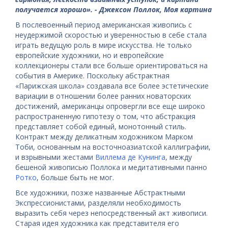
получается хорошо»
.
- Джексон Поллок, Моя картина
В послевоенный период американская живопись с
неудержимой скоростью и уверенностью в себе стала
играть ведущую роль в мире искусства. Не только
европейские художники, но и европейские
коллекционеры стали все больше ориентироваться на
события в Америке. Поскольку абстрактная
«Парижская школа» создавала все более эстетические
вариации в отношении более ранних новаторских
достижений, американцы опровергли все еще широко
распространенную гипотезу о том, что абстракция
представляет собой единый, монотонный стиль.
Контракт между деликатным ходожником Марком
Тоби, основанным на восточноазиатской каллиграфии,
и взрывными жестами
Виллема де Кунинга
, между
бешеной живописью Поллока и медитативными панно
Ротко
, больше быть не мог.
Все художники, позже названные Абстрактными
Экспрессионистами, разделяли необходимость
выразить себя через непосредственный акт живописи.
Старая идея художника как представителя его