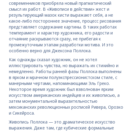
современников приобрела новый прагматический
смысл их работ. В «Живописи в действии» жест и
результирующий мазок кисти выражают себя, а не
какое-либо постороннее значение, процесс рисования
представляет содержание картины. В таких работах
темперамент и характер художника, его радости и
отчаяние раскрываются сразу, не прибегая к
промежуточным этапам разработки мотива. И это
особенно верно для Джексона Поллока.
Как однажды сказал художник, он не хотел
иллюстрировать чувства, но выражать их стихийно и
немедленно. Работы ранней фазы Поллока выполнены
в ярком и мрачном полуэкспрессионистском стиле, с
манерными чертами, напоминающими Эль Греко.
Некоторое время художник был взволнован ярким
искусством американских индейцев и их живописью, а
затем монументальной выразительностью
мексиканских революционных росписей Ривера, Орозко
и Сикейроса.
Живопись Поллока — это драматическое искусство
выражения. Даже там, где кубические формальные