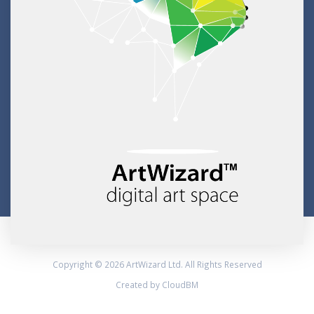
Copyright © 2026 ArtWizard Ltd. All Rights Reserved
Created by CloudBM