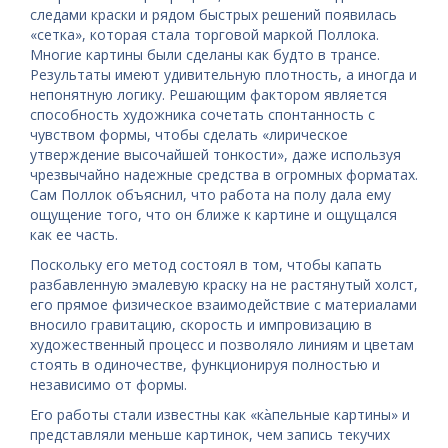
следами краски и рядом быстрых решений появилась
«сетка», которая стала торговой маркой Поллока.
Многие картины были сделаны как будто в трансе.
Результаты имеют удивительную плотность, а иногда и
непонятную логику. Решающим фактором является
способность художника сочетать спонтанность с
чувством формы, чтобы сделать «лирическое
утверждение высочайшей тонкости», даже используя
чрезвычайно надежные средства в огромных форматах.
Сам Поллок объяснил, что работа на полу дала ему
ощущение того, что он ближе к картине и ощущался
как ее часть.
Поскольку его метод состоял в том, чтобы капать
разбавленную эмалевую краску на не растянутый холст,
его прямое физическое взаимодействие с материалами
вносило гравитацию, скорость и импровизацию в
художественный процесс и позволяло линиям и цветам
стоять в одиночестве, функционируя полностью и
независимо от формы.
Его работы стали известны как «ка̀пельные картины» и
представляли меньше картинок, чем запись текучих