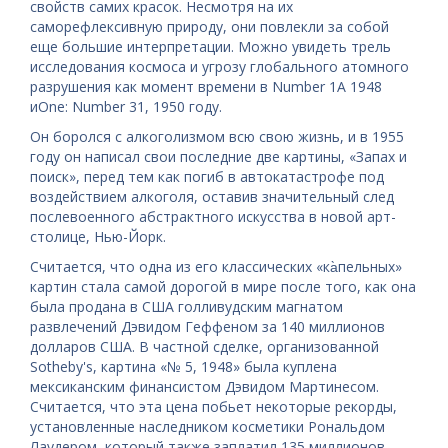
свойств самих красок. Несмотря на их
саморефлексивную природу, они повлекли за собой
еще большие интерпретации. Можно увидеть трель
исследования космоса и угрозу глобального атомного
разрушения как момент времени в Number 1A 1948
иOne: Number 31, 1950 году.
Он боролся с алкоголизмом всю свою жизнь, и в 1955
году он написал свои последние две картины, «Запах и
поиск», перед тем как погиб в автокатастрофе под
воздействием алкоголя, оставив значительный след
послевоенного абстрактного искусства в новой арт-
столице, Нью-Йорк.
Считается, что одна из его классических «ка̀пельных»
картин стала самой дорогой в мире после того, как она
была продана в США голливудским магнатом
развлечений Дэвидом Геффеном за 140 миллионов
долларов США. В частной сделке, организованной
Sotheby's, картина «№ 5, 1948» была куплена
мексиканским финансистом Дэвидом Мартинесом.
Считается, что эта цена побьет некоторые рекорды,
установленные наследником косметики Рональдом
Лаудером, который также заплатил 135 миллионов