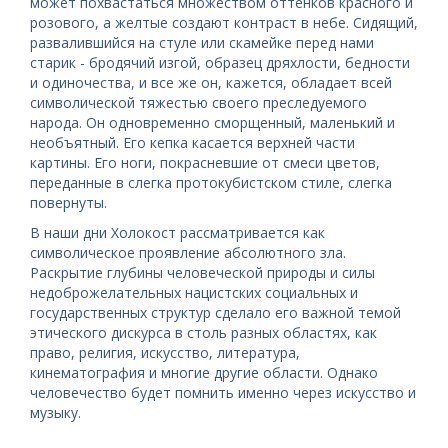
может похвастаться множеством оттенков красного и
розового, а желтые создают контраст в небе. Сидящий,
развалившийся на стуле или скамейке перед нами
старик - бродячий изгой, образец дряхлости, бедности
и одиночества, и все же он, кажется, обладает всей
символической тяжестью своего преследуемого
народа. Он одновременно сморщенный, маленький и
необъятный. Его кепка касается верхней части
картины. Его ноги, покрасневшие от смеси цветов,
переданные в слегка протокубистском стиле, слегка
повернуты.
В наши дни Холокост рассматривается как
символическое проявление абсолютного зла.
Раскрытие глубины человеческой природы и силы
недоброжелательных нацистских социальных и
государственных структур сделало его важной темой
этического дискурса в столь разных областях, как
право, религия, искусство, литература,
кинематография и многие другие области. Однако
человечество будет помнить именно через искусство и
музыку.