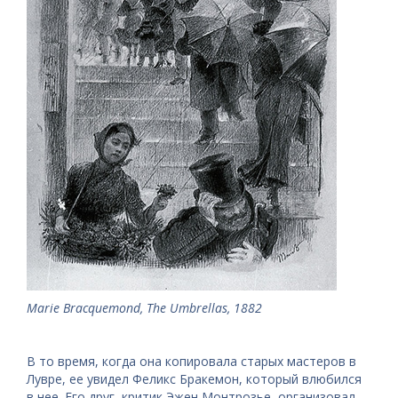
Marie Bracquemond, The Umbrellas, 1882
В то время, когда она копировала старых мастеров в
Лувре, ее увидел Феликс Бракемон, который влюбился
в нее. Его друг, критик Эжен Монтрозье, организовал