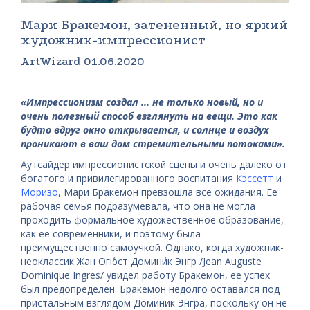
Мари Бракемон, затененный, но яркий
художник-импрессионист
ArtWizard 01.06.2020
«Импрессионизм создал ... не только новый, но и
очень полезный способ взглянуть на вещи. Это как
будто вдруг окно открывается, и солнце и воздух
проникают в ваш дом стремительными потоками».
Аутсайдер импрессионистской сцены и очень далеко от
богатого и привилегированного воспитания
Кэссетт
и
Моризо
, Мари Бракемон превзошла все ожидания. Ее
рабочая семья подразумевала, что она не могла
проходить формальное художественное образование,
как ее современники, и поэтому была
преимущественно самоучкой. Однако, когда художник-
неоклассик Жан Огю́ст Домини́к Энгр /Jean Auguste
Dominique Ingres/ увидел работу Бракемон, ее успех
был предопределен. Бракемон недолго оставался под
пристальным взглядом Доминик Энгра, поскольку он не