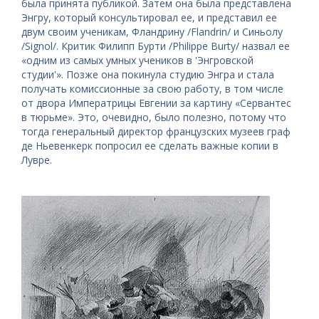
была принята публикой. Затем она была представлена ​​
Энгру, который консультировал ее, и представил ее
двум своим ученикам, Фландрину /Flandrin/ и Синьолу
/Signol/. Критик Филипп Бурти /Philippe Burty/ назвал ее
«одним из самых умных учеников в 'Энгровской
студии'». Позже она покинула студию Энгра и стала
получать комиссионные за свою работу, в том числе
от двора Императрицы Евгении за картину «Сервантес
в тюрьме». Это, очевидно, было полезно, потому что
тогда генеральный директор французских музеев граф
де Ньевенкерк попросил ее сделать важные копии в
Лувре.