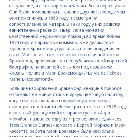
вступление, и с тех пор она и Феликс были неразлучны.
Они были помолвлены в течение двух лет, прежде чем
они поженились в 1869 году, несмотря на
сопротивление ее матери. В 1870 году у них родился
единственный ребенок, Пьер. Из-за нехватки
качественной медицинской помощи во время войны
1870 года и Парижской коммуны, уже деликатное
здоровье Бракемонд ухудшилось после рождения ее
сына. Многое из того, что известно о личной жизни
Бракемонд, происходит из неопубликованной короткой
биографии, написанной ее сыном под названием
«Жизнь Феликс и Мари Бракемонд» /«La Vie de Félix et
Marie Bracquemond»/.
Большие изображения Бракемонд женщин в природе
отражают ее живой стиль и яркую цветовую палитру,
когда она прославляла современную женщину с
помощью своей кисти. Несмотря на то, что в 1928 году
известный французский историк искусства Анри
Фокийон, назвал ее одну из «трех великих леди» «Les
Trois Grandes Dames» (вместе с Бертой Моризо и Мэри
Кэссетт), работа Мари Бракемон была несколько