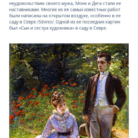
неудовольствию своего мужа, Моне и Дега стали ее
наставниками. Многие из ее самых известных работ
были написаны на открытом воздухе, особенно в ее
саду в Севре /Sèvres/. Одной из ее последних картин
был «Сын и сестра художника» в саду в Севре.