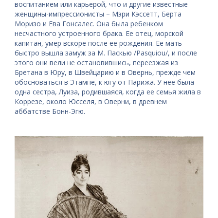
воспитанием или карьерой, что и другие известные
женщины-импрессионисты – Мэри Кэссетт, Берта
Моризо и Ева Гонсалес. Она была ребенком
несчастного устроенного брака. Ее отец, морской
капитан, умер вскоре после ее рождения. Ее мать
быстро вышла замуж за М. Паскью /Pasquiou/, и после
этого они вели не остановившись, переезжая из
Бретана в Юру, в Швейцарию и в Овернь, прежде чем
обосноваться в Этампе, к югу от Парижа. У нее была
одна сестра, Луиза, родившаяся, когда ее семья жила в
Коррезе, около Юсселя, в Оверни, в древнем
аббатстве Бонн-Эгю.