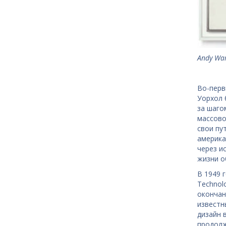
Andy War
Во-перв
Уорхол 
за шаго
массово
свои пу
америка
через и
жизни о
В 1949 
Technolo
окончан
известны
дизайн 
продолж