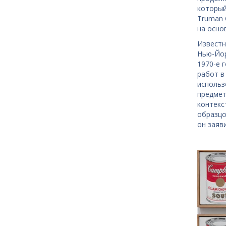
который
Truman 
на осно
Известн
Нью-Йор
1970-е 
работ в
использ
предмет
контекс
образцо
он заяв