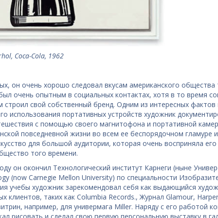
hol, Coca-Cola, 1962
ых, он очень хорошо следовал вкусам американского общества т
был очень опытным в социальных контактах, хотя в то время со
м строил свой собственный бренд. Одним из интересных фактов 
го использования портативных устройств художник документир
тешествия с помощью своего магнитофона и портативной камеры
нской повседневной жизни во всем ее беспорядочном гламуре и
скусство для большой аудитории, которая очень восприняла его
бщество того времени.
году он окончил Технологический институт Карнеги (ныне Универси
gy (now Carnegie Mellon University) по специальности Изобразите
ия учебы художник зарекомендовал себя как выдающийся художн
х клиентов, таких как Columbia Records., Журнал Glamour, Harper'
витрин, например, для универмага Miller. Наряду с его работой
ал рисовать и сделал свою первую персональную выставку в гале