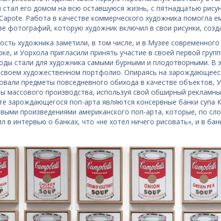
 стал его домом на всю оставшуюся жизнь, с пятнадцатью рисун
Capote. Работа в качестве коммерческого художника помогла ем
ве фотографий, которую художник включил в свои рисунки, созд
ость художника заметили, в том числе, и в Музее современного
ке, и Уорхола пригласили принять участие в своей первой группо
годы стали для художника самыми бурными и плодотворными. В э
 своем художественном портфолио. Опираясь на зарождающееся
овали предметы повседневного обихода в качестве объектов, У
ы массового производства, используя свой обширный рекламный
те зарождающегося поп-арта являются консервные банки супа Кэ
выми произведениями американского поп-арта, которые, по сло
ил в интервью о банках, что «не хотел ничего рисовать», и в бан