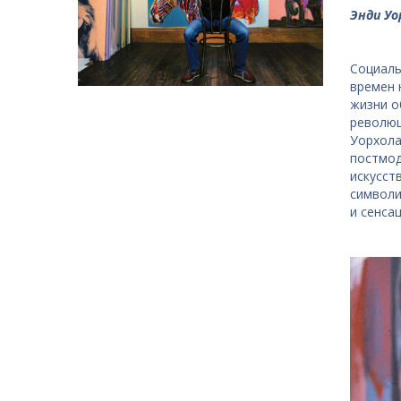
Энди Уо
Социаль
времен 
жизни о
революц
Уорхола
постмод
искусст
символи
и сенса