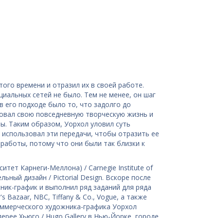
ого времени и отразил их в своей работе.
циальных сетей не было. Тем не менее, он шаг
в его подходе было то, что задолго до
овал свою повседневную творческую жизнь и
. Таким образом, Уорхол уловил суть
 использовал эти передачи, чтобы отразить ее
 работы, потому что они были так близки к
тет Карнеги-Меллона) / Carnegie Institute of
льный дизайн / Pictorial Design. Вскоре после
ик-график и выполнил ряд заданий для ряда
s Bazaar, NBC, Tiffany & Co., Vogue, а также
 коммерческого художника-графика Уорхол
рее Хьюго / Hugo Gallery в Нью-Йорке, городе,