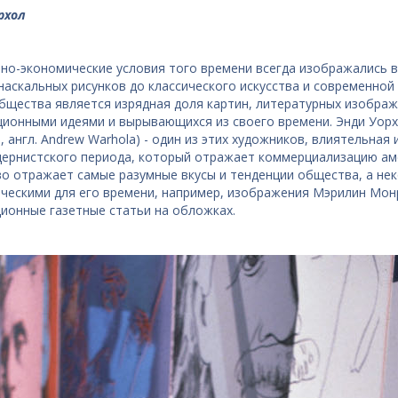
рхол
но-экономические условия того времени всегда изображались в 
наскальных рисунков до классического искусства и современно
бщества является изрядная доля картин, литературных изобра
ионными идеями и вырывающихся из своего времени. Энди Уорхо
, англ. Andrew Warhola) - один из этих художников, влиятельная
ернистского периода, который отражает коммерциализацию аме
во отражает самые разумные вкусы и тенденции общества, а нек
ческими для его времени, например, изображения Мэрилин Монр
ционные газетные статьи на обложках.