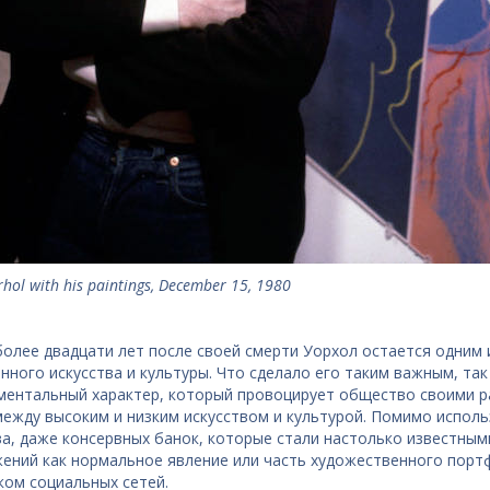
hol with his paintings, December 15, 1980
более двадцати лет после своей смерти Уорхол остается одним
нного искусства и культуры. Что сделало его таким важным, та
ментальный характер, который провоцирует общество своими р
между высоким и низким искусством и культурой. Помимо исполь
ва, даже консервных банок, которые стали настолько известным
ений как нормальное явление или часть художественного порт
ком социальных сетей.