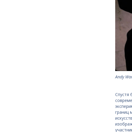
Andy War
Спустя 
совреме
экспери
границ 
искусст
изображ
участни