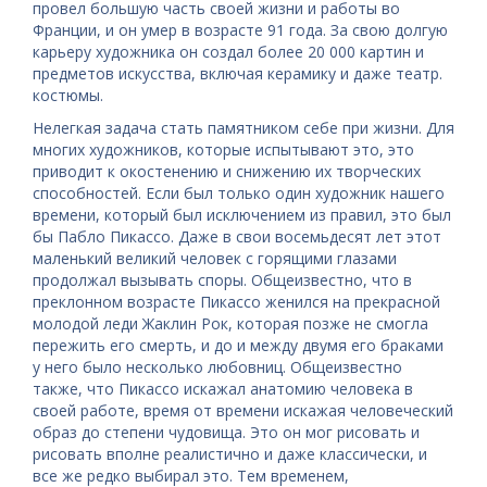
провел большую часть своей жизни и работы во
Франции, и он умер в возрасте 91 года. За свою долгую
карьеру художника он создал более 20 000 картин и
предметов искусства, включая керамику и даже театр.
костюмы.
Нелегкая задача стать памятником себе при жизни. Для
многих художников, которые испытывают это, это
приводит к окостенению и снижению их творческих
способностей. Если был только один художник нашего
времени, который был исключением из правил, это был
бы Пабло Пикассо. Даже в свои восемьдесят лет этот
маленький великий человек с горящими глазами
продолжал вызывать споры. Общеизвестно, что в
преклонном возрасте Пикассо женился на прекрасной
молодой леди Жаклин Рок, которая позже не смогла
пережить его смерть, и до и между двумя его браками
у него было несколько любовниц. Общеизвестно
также, что Пикассо искажал анатомию человека в
своей работе, время от времени искажая человеческий
образ до степени чудовища. Это он мог рисовать и
рисовать вполне реалистично и даже классически, и
все же редко выбирал это. Тем временем,