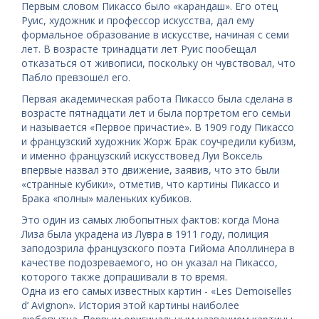
Первым словом Пикассо было «карандаш». Его отец
Руис, художник и профессор искусства, дал ему
формальное образование в искусстве, начиная с семи
лет. В возрасте тринадцати лет Руис пообещал
отказаться от живописи, поскольку он чувствовал, что
Пабло превзошел его.
Первая академическая работа Пикассо была сделана в
возрасте пятнадцати лет и была портретом его семьи
и называется «Первое причастие». В 1909 году Пикассо
и французский художник Жорж Брак соучредили кубизм,
и именно французский искусствовед Луи Воксель
впервые назвал это движение, заявив, что это были
«странные кубики», отметив, что картины Пикассо и
Бракa «полны» маленьких кубиков.
Это один из самых любопытных фактов: когда Мона
Лиза была украдена из Лувра в 1911 году, полиция
заподозрила французского поэта Гийома Аполлинера в
качестве подозреваемого, но он указал на Пикассо,
которого также допрашивали в то время.
Одна из его самых известных картин - «Les Demoiselles
d’ Avignon». История этой картины наиболее