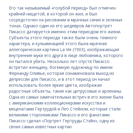
Его так называемый «голубой период» был отмечен
крайней нищетой, в которой он жил, и был
сосредоточен на рисовании в мрачных синих и зеленых
тонах. Однако один из его шедевров Автопортрет
Пикассо датируется именно этим периодом его жизни.
Субъекты этого периода также были очень темного
характера, и кульминацией этого была мрачная
аллегорическая картина La Vie (1903), изображающая
внутренние муки его друга в лице любовника, которого
он пытался убить. Несколько лет спустя Пикассо
встретил женщину, богемную художницу по имени
Фернанду Оливье, которая ознаменовала выход из
депрессии для Пикассо, и в этот период он начал
использовать более яркие цвета, изображая
радостные объекты, такие как цитрусовые и арлекины.
Одна из самых замечательных встреч в его жизни была
с американскими коллекционерами искусства и
меценатами Гертрудой и Лео Стейном, которые стали
великими сторонниками Пикассо и его фанатами.
Пикассо сделал «Портрет Гертруды Стэйн», одну из
своих самых известных картин.