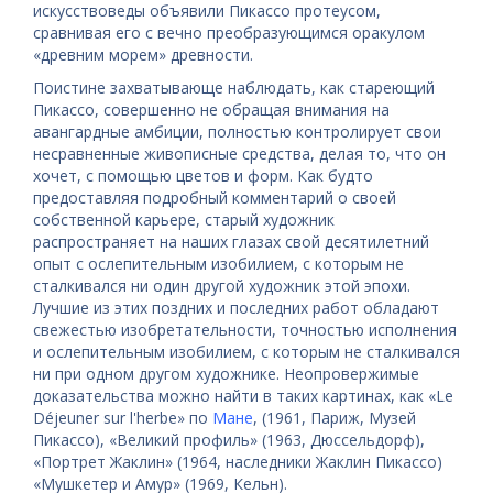
искусствоведы объявили Пикассо протеусом,
сравнивая его с вечно преобразующимся оракулом
«древним морем» древности.
Поистине захватывающе наблюдать, как стареющий
Пикассо, совершенно не обращая внимания на
авангардные амбиции, полностью контролирует свои
несравненные живописные средства, делая то, что он
хочет, с помощью цветов и форм. Как будто
предоставляя подробный комментарий о своей
собственной карьере, старый художник
распространяет на наших глазах свой десятилетний
опыт с ослепительным изобилием, с которым не
сталкивался ни один другой художник этой эпохи.
Лучшие из этих поздних и последних работ обладают
свежестью изобретательности, точностью исполнения
и ослепительным изобилием, с которым не сталкивался
ни при одном другом художнике. Неопровержимые
доказательства можно найти в таких картинах, как «Le
Déjeuner sur l'herbe» по
Мане
, (1961, Париж, Музей
Пикассо), «Великий профиль» (1963, Дюссельдорф),
«Портрет Жаклин» (1964, наследники Жаклин Пикассо)
«Мушкетер и Амур» (1969, Кельн).