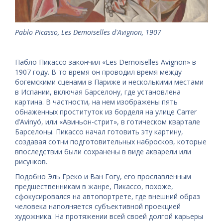
Pablo Picasso, Les Demoiselles d'Avignon, 1907
Пабло Пикассо закончил «Les Demoiselles Avignon» в
1907 году. В то время он проводил время между
богемскими сценами в Париже и несколькими местами
в Испании, включая Барселону, где установлена
картина. В частности, на нем изображены пять
обнаженных проституток из борделя на улице Carrer
d’Avinyó, или «Авиньон-стрит», в готическом квартале
Барселоны. Пикассо начал готовить эту картину,
создавая сотни подготовительных набросков, которые
впоследствии были сохранены в виде акварели или
рисунков.
Подобно Эль Греко и Ван Гогу, его прославленным
предшественникам в жанре, Пикассо, похоже,
сфокусировался на автопортрете, где внешний образ
человека наполняется субъективной проекцией
художника. На протяжении всей своей долгой карьеры