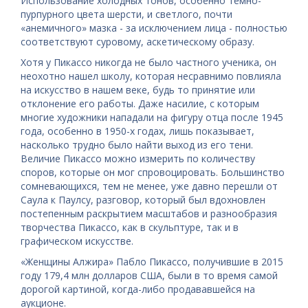
Использование холодных тонов, особенно темно-
пурпурного цвета шерсти, и светлого, почти
«анемичного» мазка - за исключением лица - полностью
соответствуют суровому, аскетическому образу.
Хотя у Пикассо никогда не было частного ученика, он
неохотно нашел школу, которая несравнимо повлияла
на искусство в нашем веке, будь то принятие или
отклонение его работы. Даже насилие, с которым
многие художники нападали на фигуру отца после 1945
года, особенно в 1950-х годах, лишь показывает,
насколько трудно было найти выход из его тени.
Величие Пикассо можно измерить по количеству
споров, которые он мог спровоцировать. Большинство
сомневающихся, тем не менее, уже давно перешли от
Саула к Паулсу, разговор, который был вдохновлен
постепенным раскрытием масштабов и разнообразия
творчества Пикассо, как в скульптуре, так и в
графическом искусстве.
«Женщины Алжира» Пабло Пикассо, получившие в 2015
году 179,4 млн долларов США, были в то время самой
дорогой картиной, когда-либо продававшейся на
аукционе.