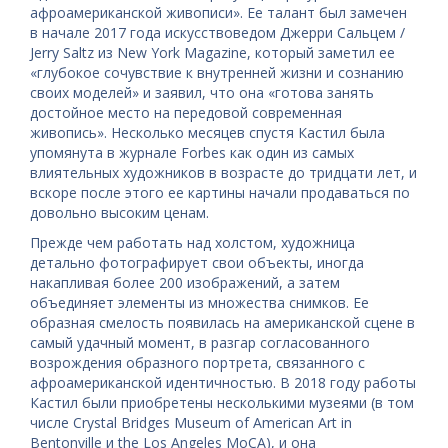
афроамериканской живописи». Ее талант был замечен
в начале 2017 года искусствоведом Джерри Сальцем /
Jerry Saltz из New York Magazine, который заметил ее
«глубокое сочувствие к внутренней жизни и сознанию
своих моделей» и заявил, что она «готова занять
достойное место на передовой современная
живопись». Несколько месяцев спустя Кастил была
упомянута в журнале Forbes как один из самых
влиятельных художников в возрасте до тридцати лет, и
вскоре после этого ее картины начали продаваться по
довольно высоким ценам.
Прежде чем работать над холстом, художница
детально фотографирует свои объекты, иногда
накапливая более 200 изображений, а затем
объединяет элементы из множества снимков. Ее
образная смелость появилась на американской сцене в
самый удачный момент, в разгар согласованного
возрождения образного портрета, связанного с
афроамериканской идентичностью. В 2018 году работы
Кастил были приобретены несколькими музеями (в том
числе Crystal Bridges Museum of American Art in
Bentonville и the Los Angeles MoCA), и она