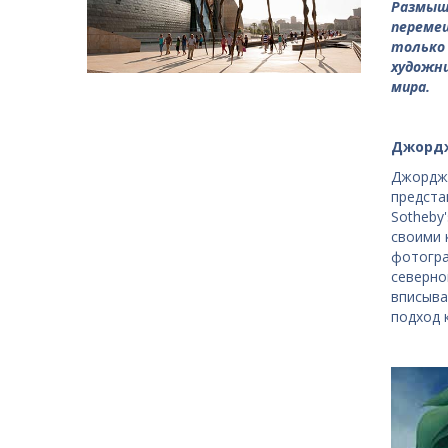
Размышл
перемещ
только
художни
мира.
Джордж
Джорджи
предста
Sotheby
своими 
фотогра
северно
вписыва
подход 