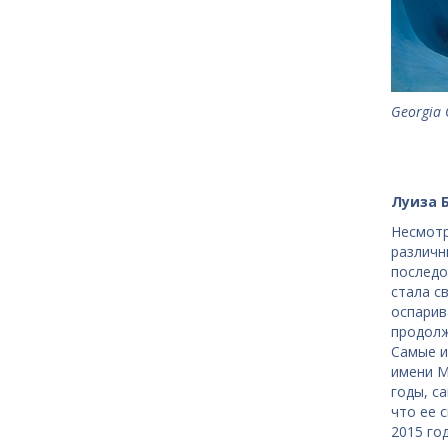
Georgia O
Луиза Б
Несмотр
различн
последо
стала с
оспарив
продолж
Самые и
имени M
годы, с
что ее 
2015 го