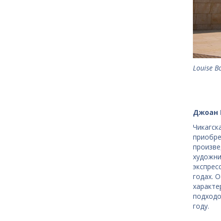
Louise B
Джоан 
Чикагск
приобре
произве
художни
экспрес
годах. 
характе
подходо
году.