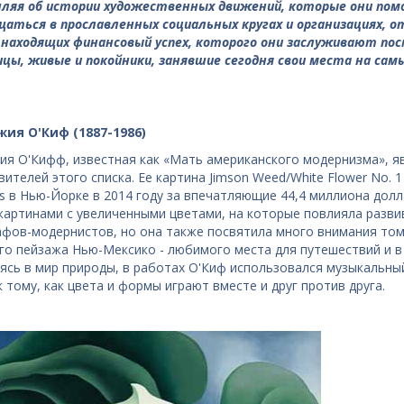
яя об истории художественных движений, которые они помог
аться в прославленных социальных кругах и организациях, о
 находящих финансовый успех, которого они заслуживают п
цы, живые и покойники, занявшие сегодня свои места на сам
ия О'Киф (1887-1986)
я О'Кифф, известная как «Мать американского модернизма», я
вителей этого списка. Ее картина Jimson Weed/White Flower No. 
's в Нью-Йорке в 2014 году за впечатляющие 44,4 миллиона дол
картинами с увеличенными цветами, на которые повлияла разв
фов-модернистов, но она также посвятила много внимания том
го пейзажа Нью-Мексико - любимого места для путешествий и в
ясь в мир природы, в работах О'Киф использовался музыкальны
к тому, как цвета и формы играют вместе и друг против друга.