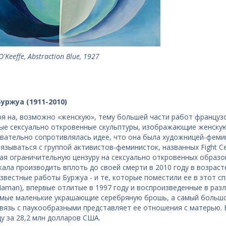
'Keeffe, Abstraction Blue, 1927
уржуа (1911-2010)
я на, возможно «женскую», тему большей части работ французс
ые сексуально откровенные скульптуры, изображающие женскую 
вательно сопротивлялась идее, что она была художницей-фемини
вязываться с группой активистов-феминисток, названных Fight Ce
ая ограничительную цензуру на сексуально откровенных образо
ала производить вплоть до своей смерти в 2010 году в возраст
звестные работы Буржуа - и те, которые поместили ее в этот спи
aman), впервые отлитые в 1997 году и воспроизведенные в раз
амые маленькие украшающие серебряную брошь, а самый большо
связь с паукообразными представляет ее отношения с матерью. Бр
ду за 28,2 млн долларов США.