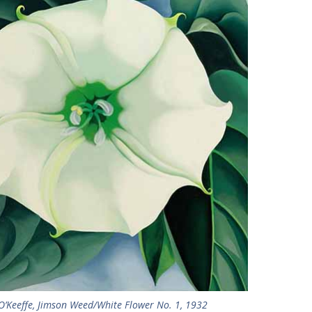
O’Keeffe, Jimson Weed/White Flower No. 1, 1932