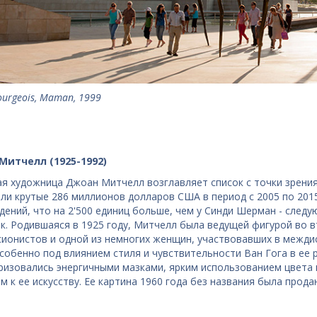
ourgeois, Maman, 1999
Митчелл (1925-1992)
ая художница Джоан Митчелл возглавляет список с точки зрени
ли крутые 286 миллионов долларов США в период с 2005 по 2015
дений, что на 2'500 единиц больше, чем у Синди Шерман - след
к. Родившаяся в 1925 году, Митчелл была ведущей фигурой во 
сионистов и одной из немногих женщин, участвовавших в межди
Особенно под влиянием стиля и чувствительности Ван Гога в ее
ризовались энергичными мазками, ярким использованием цвета
м к ее искусству. Ее картина 1960 года без названия была прод