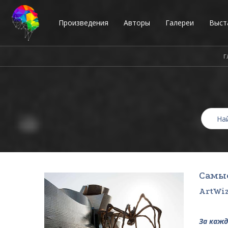
Произведения
Авторы
Галереи
Выст
Г
Самы
ArtWiz
За кажд