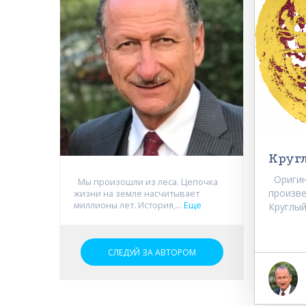
Круг
Оригин
Мы произошли из леса. Цепочка
произве
жизни на земле насчитывает
миллионы лет. История,...
Еще
Круглый
СЛЕДУЙ ЗА АВТОРОМ