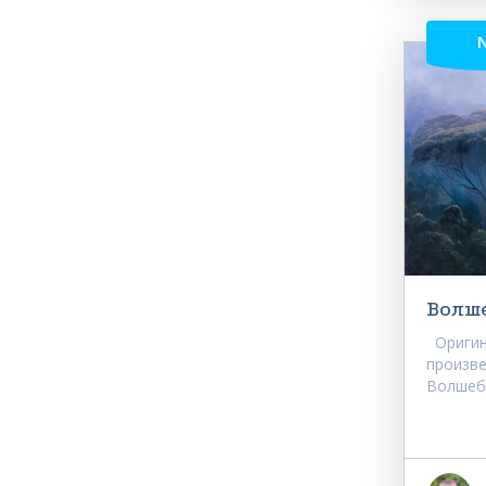
Волш
Оригин
произве
Волшебн