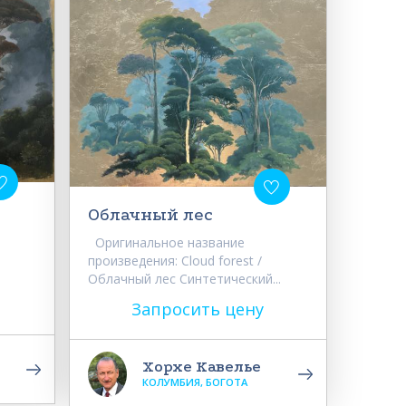
Облачный лес
Оригинальное название
произведения: Cloud forest /
Облачный лес Синтетический...
Запросить цену
Хорхе Кавелье
КОЛУМБИЯ, БОГОТА