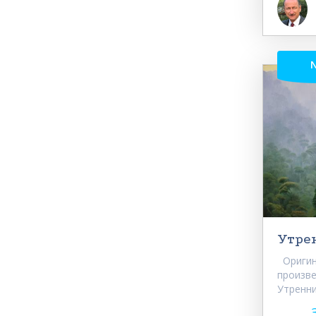
Утре
Оригин
произве
Утренни