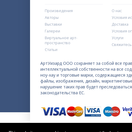
Произведения
О нас
Авторы
Условия и
Выставки
Доставка
Галереи
Условия о
Виртуальное арт-
Услуги
пространство
Свяжитесь
Статьи
АртУизард ООО сохраняет за собой все прав
интеллектуальной собственности на все со
ноу-хау и торговые марки, содержащиеся з
файлы, изображения, дизайн, маркетинговы
нарушение таких прав будет преследоватьс
законодательства ЕС.