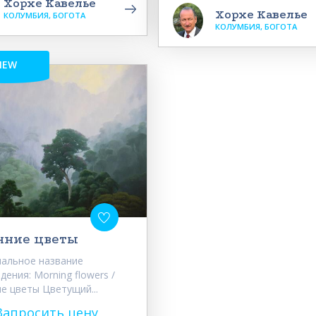
Хорхе Кавелье
Хорхе Кавелье
КОЛУМБИЯ, БОГОТА
КОЛУМБИЯ, БОГОТА
NEW
нние цветы
альное название
дения: Morning flowers /
е цветы Цветущий...
Запросить цену