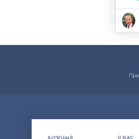
При
ArtWizard
О НАС