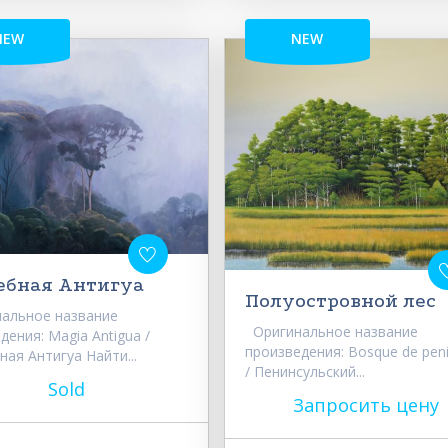
NEW
NEW
ебная Антигуа
Полуостровной лес
альное название
Оригинальное название
дения: Magia Antigua /
произведения: Bosque de peni
ая Антигуа Найти...
/ Пенинсульский...
Sold
Запросить цену