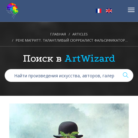
Tog
nav
ГЛАВНАЯ
ARTICLES
РЕНЕ МАГРИТТ. ТАЛАНТЛИВЫЙ СЮРРЕАЛИСТ ФАЛЬСИФИКАТОР...
Поиск в
ArtWizard