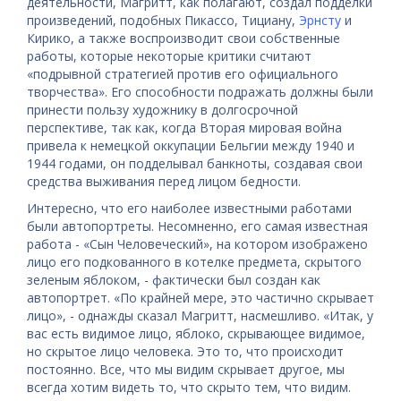
деятельности, Магритт, как полагают, создал подделки
произведений, подобных Пикассо, Тициану,
Эрнсту
и
Кирико, а также воспроизводит свои собственные
работы, которые некоторые критики считают
«подрывной стратегией против его официального
творчества». Его способности подражать должны были
принести пользу художнику в долгосрочной
перспективе, так как, когда Вторая мировая война
привела к немецкой оккупации Бельгии между 1940 и
1944 годами, он подделывал банкноты, создавая свои
средства выживания перед лицом бедности.
Интересно, что его наиболее известными работами
были автопортреты. Несомненно, его самая известная
работа - «Сын Человеческий», на котором изображено
лицо его подкованного в котелке предмета, скрытого
зеленым яблоком, - фактически был создан как
автопортрет. «По крайней мере, это частично скрывает
лицо», - однажды сказал Магритт, насмешливо. «Итак, у
вас есть видимое лицо, яблоко, скрывающее видимое,
но скрытое лицо человека. Это то, что происходит
постоянно. Все, что мы видим скрывает другое, мы
всегда хотим видеть то, что скрыто тем, что видим.