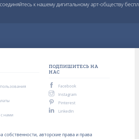
соединяйтесь к нашему дигитальному арт-обществу беспл
ПОДПИШИТЕСЬ НА
НАС
Facebook
спользования
Instagram
платы
Pinterest
LinkedIn
 с нами
а собственности, авторские права и права