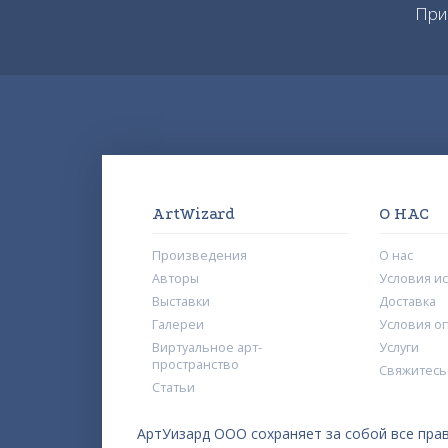
При
ArtWizard
О НАС
Произведения
О нас
Авторы
Условия и
Выставки
Доставка
Галереи
Условия о
Виртуальное арт-
Услуги
пространство
Свяжитесь
Статьи
АртУизард ООО сохраняет за собой все прав