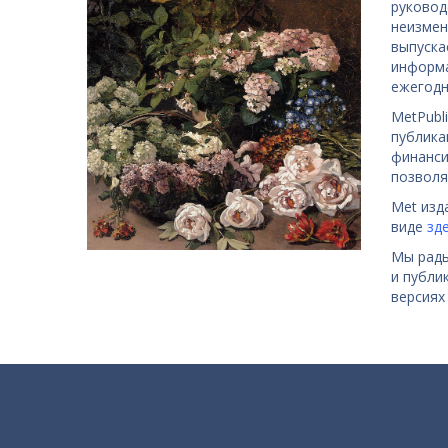
руковод
неизмен
выпуска
информа
ежегод
MetPubl
публика
финанси
позволя
Met изд
виде
зд
Мы рады
и публи
версиях