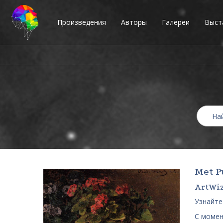
Произведения
Авторы
Галереи
Выст
Met P
ArtWiz
Узнайте
С момен