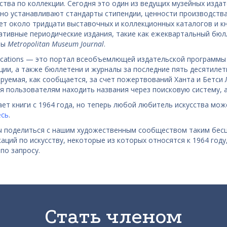
ства по коллекции. Сегодня это один из ведущих музейных издат
но устанавливают стандарты стипендии, ценности производства
ет около тридцати выставочных и коллекционных каталогов и кн
тивные периодические издания, такие как ежеквартальный бю
ны
Metropolitan Museum Journal
.
ications — это портал всеобъемлющей издательской программы M
ции, а также бюллетени и журналы за последние пять десятилети
руемая, как сообщается, за счет пожертвований Ханта и Бетси Л
я пользователям находить названия через поисковую систему, а
ает книги с 1964 года, но теперь любой любитель искусства може
есь
.
 поделиться с нашим художественным сообществом таким бесц
каций по искусству, некоторые из которых относятся к 1964 году
 по запросу.
Стать членом