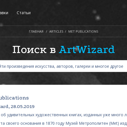
авки
Статьи
ГЛАВНАЯ
ARTICLES
MET PUBLICATIONS
Поиск в
ArtWizard
ublications
ard, 28.05.2019
 об удивительных художественных книгах, изданных уже много 
та своего основания в 1870 году Музей Метрополитен (Met) изд