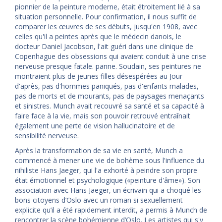
pionnier de la peinture moderne, était étroitement lié à sa
situation personnelle. Pour confirmation, il nous suffit de
comparer les œuvres de ses débuts, jusqu'en 1908, avec
celles qu'il a peintes après que le médecin danois, le
docteur Daniel Jacobson, l'ait guéri dans une clinique de
Copenhague des obsessions qui avaient conduit à une crise
nerveuse presque fatale. panne. Soudain, ses peintures ne
montraient plus de jeunes filles désespérées au Jour
d'après, pas d'hommes paniqués, pas d'enfants malades,
pas de morts et de mourants, pas de paysages menaçants
et sinistres. Munch avait recouvré sa santé et sa capacité à
faire face à la vie, mais son pouvoir retrouvé entraînait
également une perte de vision hallucinatoire et de
sensibilité nerveuse.
Après la transformation de sa vie en santé, Munch a
commencé à mener une vie de bohème sous l'influence du
nihiliste Hans Jaeger, qui l'a exhorté à peindre son propre
état émotionnel et psychologique («peinture d'âme»). Son
association avec Hans Jaeger, un écrivain qui a choqué les
bons citoyens d’Oslo avec un roman si sexuellement
explicite qu’il a été rapidement interdit, a permis à Munch de
rencontrer la scène bohémienne d’Oslo. Les artistes qui s'y