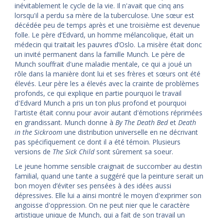
inévitablement le cycle de la vie. Il n'avait que cinq ans
lorsqu'il a perdu sa mère de la tuberculose. Une sœur est
décédée peu de temps après et une troisième est devenue
folle. Le père d’Edvard, un homme mélancolique, était un
médecin qui traitait les pauvres d’Oslo. La misère était donc
un invité permanent dans la famille Munch. Le père de
Munch souffrait d'une maladie mentale, ce qui a joué un
rôle dans la manière dont lui et ses frères et sœurs ont été
élevés. Leur père les a élevés avec la crainte de problèmes
profonds, ce qui explique en partie pourquoi le travail
d'Edvard Munch a pris un ton plus profond et pourquoi
l'artiste était connu pour avoir autant d'émotions réprimées
en grandissant. Munch donne à
By The Death Bed
et
Death
in the Sickroom
une distribution universelle en ne décrivant
pas spécifiquement ce dont il a été témoin. Plusieurs
versions de
The Sick Child
sont sûrement sa soeur.
Le jeune homme sensible craignait de succomber au destin
familial, quand une tante a suggéré que la peinture serait un
bon moyen d’éviter ses pensées à des idées aussi
dépressives. Elle lui a ainsi montré le moyen d'exprimer son
angoisse d'oppression. On ne peut nier que le caractère
artistique unique de Munch, qui a fait de son travail un