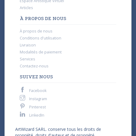
Espace Artistique Virtuel
Articles
À PROPOS DE NOUS
À propos de nous
Conditions d'utilisation
Livraison
Modalités de paiement
Services
Contactez-nous
SUIVEZ NOUS
Facebook
Instagram
Pinterest
LinkedIn
ArtWizard SARL. conserve tous les droits de
propriété, droits d'auteur et de propriété