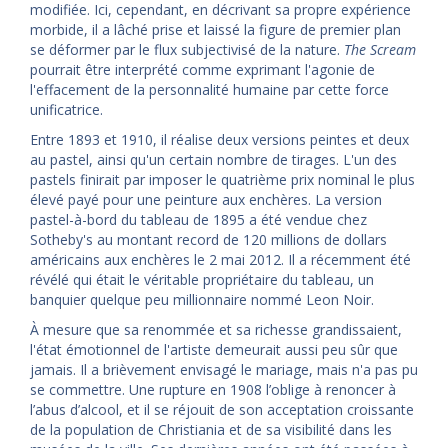
modifiée. Ici, cependant, en décrivant sa propre expérience
morbide, il a lâché prise et laissé la figure de premier plan
se déformer par le flux subjectivisé de la nature.
The Scream
pourrait être interprété comme exprimant l'agonie de
l'effacement de la personnalité humaine par cette force
unificatrice.
Entre 1893 et 1910, il réalise deux versions peintes et deux
au pastel, ainsi qu'un certain nombre de tirages. L'un des
pastels finirait par imposer le quatrième prix nominal le plus
élevé payé pour une peinture aux enchères. La version
pastel-à-bord du tableau de 1895 a été vendue chez
Sotheby's au montant record de 120 millions de dollars
américains aux enchères le 2 mai 2012. Il a récemment été
révélé qui était le véritable propriétaire du tableau, un
banquier quelque peu millionnaire nommé Leon Noir.
À mesure que sa renommée et sa richesse grandissaient,
l'état émotionnel de l'artiste demeurait aussi peu sûr que
jamais. Il a brièvement envisagé le mariage, mais n'a pas pu
se commettre. Une rupture en 1908 l’oblige à renoncer à
l’abus d’alcool, et il se réjouit de son acceptation croissante
de la population de Christiania et de sa visibilité dans les