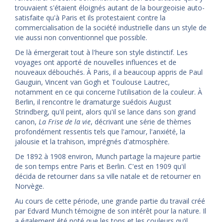
trouvaient s'étaient éloignés autant de la bourgeoisie auto-
satisfaite qu'à Paris et ils protestaient contre la
commercialisation de la société industrielle dans un style de
vie aussi non conventionnel que possible.
De là émergerait tout à l'heure son style distinctif. Les
voyages ont apporté de nouvelles influences et de
nouveaux débouchés. À Paris, il a beaucoup appris de Paul
Gauguin, Vincent van Gogh et Toulouse Lautrec,
notamment en ce qui concerne l'utilisation de la couleur. À
Berlin, il rencontre le dramaturge suédois August
Strindberg, qu'il peint, alors qu'il se lance dans son grand
canon,
La Frise de la vie
, décrivant une série de thèmes
profondément ressentis tels que l'amour, l'anxiété, la
jalousie et la trahison, imprégnés d'atmosphère.
De 1892 à 1908 environ, Munch partage la majeure partie
de son temps entre Paris et Berlin. C'est en 1909 qu'il
décida de retourner dans sa ville natale et de retourner en
Norvège.
Au cours de cette période, une grande partie du travail créé
par Edvard Munch témoigne de son intérêt pour la nature. Il
a également été noté que les tons et les couleurs qu’il