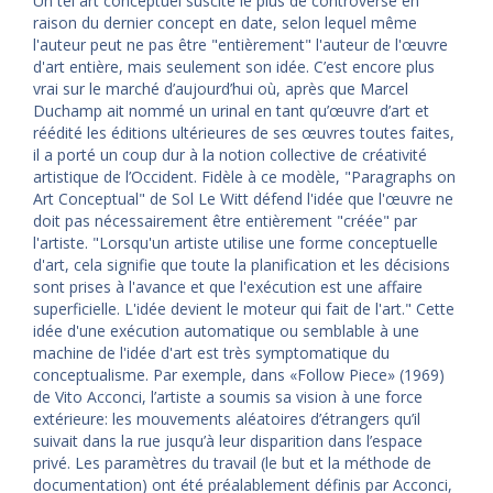
Un tel art conceptuel suscite le plus de controverse en
raison du dernier concept en date, selon lequel même
l'auteur peut ne pas être "entièrement" l'auteur de l'œuvre
d'art entière, mais seulement son idée. C’est encore plus
vrai sur le marché d’aujourd’hui où, après que Marcel
Duchamp ait nommé un urinal en tant qu’œuvre d’art et
réédité les éditions ultérieures de ses œuvres toutes faites,
il a porté un coup dur à la notion collective de créativité
artistique de l’Occident. Fidèle à ce modèle, "Paragraphs on
Art Conceptual" de Sol Le Witt défend l'idée que l'œuvre ne
doit pas nécessairement être entièrement "créée" par
l'artiste. "Lorsqu'un artiste utilise une forme conceptuelle
d'art, cela signifie que toute la planification et les décisions
sont prises à l'avance et que l'exécution est une affaire
superficielle. L'idée devient le moteur qui fait de l'art." Cette
idée d'une exécution automatique ou semblable à une
machine de l'idée d'art est très symptomatique du
conceptualisme. Par exemple, dans «Follow Piece» (1969)
de Vito Acconci, l’artiste a soumis sa vision à une force
extérieure: les mouvements aléatoires d’étrangers qu’il
suivait dans la rue jusqu’à leur disparition dans l’espace
privé. Les paramètres du travail (le but et la méthode de
documentation) ont été préalablement définis par Acconci,