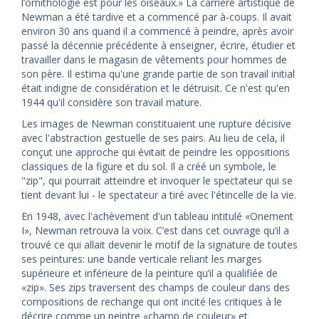
l’ornithologie est pour les oiseaux.» La carrière artistique de
Newman a été tardive et a commencé par à-coups. Il avait
environ 30 ans quand il a commencé à peindre, après avoir
passé la décennie précédente à enseigner, écrire, étudier et
travailler dans le magasin de vêtements pour hommes de
son père. Il estima qu'une grande partie de son travail initial
était indigne de considération et le détruisit. Ce n'est qu'en
1944 qu'il considère son travail mature.
Les images de Newman constituaient une rupture décisive
avec l'abstraction gestuelle de ses pairs. Au lieu de cela, il
conçut une approche qui évitait de peindre les oppositions
classiques de la figure et du sol. Il a créé un symbole, le
"zip", qui pourrait atteindre et invoquer le spectateur qui se
tient devant lui - le spectateur a tiré avec l'étincelle de la vie.
En 1948, avec l'achèvement d'un tableau intitulé «Onement
I», Newman retrouva la voix. C’est dans cet ouvrage qu’il a
trouvé ce qui allait devenir le motif de la signature de toutes
ses peintures: une bande verticale reliant les marges
supérieure et inférieure de la peinture qu’il a qualifiée de
«zip». Ses zips traversent des champs de couleur dans des
compositions de rechange qui ont incité les critiques à le
décrire comme un peintre «champ de couleur» et