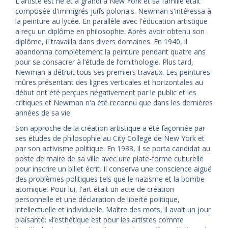
L'artiste est né et a grandi à New York et sa famille était
composée d'immigrés juifs polonais. Newman s'intéressa à
la peinture au lycée. En parallèle avec l'éducation artistique
a reçu un diplôme en philosophie. Après avoir obtenu son
diplôme, il travailla dans divers domaines. En 1940, il
abandonna complètement la peinture pendant quatre ans
pour se consacrer à l’étude de l’ornithologie. Plus tard,
Newman a détruit tous ses premiers travaux. Les peintures
mûres présentant des lignes verticales et horizontales au
début ont été perçues négativement par le public et les
critiques et Newman n'a été reconnu que dans les dernières
années de sa vie.
Son approche de la création artistique a été façonnée par
ses études de philosophie au City College de New York et
par son activisme politique. En 1933, il se porta candidat au
poste de maire de sa ville avec une plate-forme culturelle
pour inscrire un billet écrit. Il conserva une conscience aiguë
des problèmes politiques tels que le nazisme et la bombe
atomique. Pour lui, l'art était un acte de création
personnelle et une déclaration de liberté politique,
intellectuelle et individuelle. Maître des mots, il avait un jour
plaisanté: «l’esthétique est pour les artistes comme