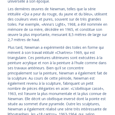
universelle à son époque.
Les dernières œuvres de Newman, telles que la série
intitulée «Qui a peur du rouge, du jaune et du bleu», utilisent
des couleurs vives et pures, souvent sur de très grandes
toiles. Par exemple, «Anna's Light», 1968, a été nommée en
mémoire de sa mère, décédée en 1965, et constitue son
œuvre la plus importante, mesurant 8,5 mètres de large sur
2,7 mètres de haut.
Plus tard, Newman a expérimenté des toiles en forme qui
mènent à son travail intitulé «Chartres» 1969, qui est
triangulaire. Ces peintures ultérieures sont exécutées à la
peinture acrylique et non à la peinture à l'huile comme dans
ses travaux antérieurs. Bien qu'il se concentre
principalement sur la peinture, Newman a également fait de
la sculpture. Au cours de cette période, Newman est
également revenu à la sculpture, fabriquant un petit
nombre de pièces élégantes en acier. «L’obélisque cassé»,
1963, est l’œuvre la plus monumentale et la plus connue de
Newman. Elle décrit un obélisque inversé dont la pointe est
située au sommet d’une pyramide. Outre les sculptures,
Newman a également réalisé une série très intéressante de
lithographies, les «18 cantos», 1963-1964, qui, selon