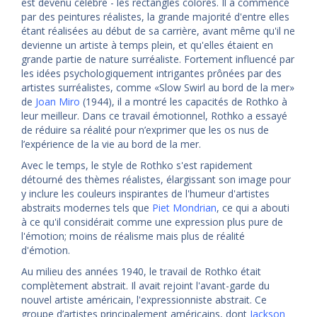
est devenu célèbre - les rectangles colorés. Il a commencé
par des peintures réalistes, la grande majorité d'entre elles
étant réalisées au début de sa carrière, avant même qu'il ne
devienne un artiste à temps plein, et qu'elles étaient en
grande partie de nature surréaliste. Fortement influencé par
les idées psychologiquement intrigantes prônées par des
artistes surréalistes, comme «Slow Swirl au bord de la mer»
de
Joan Miro
(1944), il a montré les capacités de Rothko à
leur meilleur. Dans ce travail émotionnel, Rothko a essayé
de réduire sa réalité pour n’exprimer que les os nus de
l’expérience de la vie au bord de la mer.
Avec le temps, le style de Rothko s'est rapidement
détourné des thèmes réalistes, élargissant son image pour
y inclure les couleurs inspirantes de l'humeur d'artistes
abstraits modernes tels que
Piet Mondrian
, ce qui a abouti
à ce qu'il considérait comme une expression plus pure de
l'émotion; moins de réalisme mais plus de réalité
d'émotion.
Au milieu des années 1940, le travail de Rothko était
complètement abstrait. Il avait rejoint l'avant-garde du
nouvel artiste américain, l'expressionniste abstrait. Ce
groupe d’artistes principalement américains, dont
Jackson