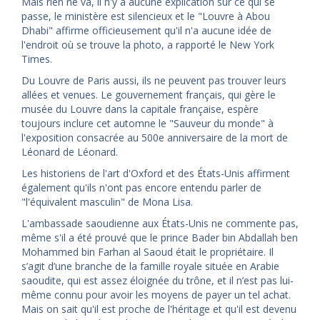
Mais rien ne va, il n'y a aucune explication sur ce qui se
passe, le ministère est silencieux et le "Louvre à Abou
Dhabi" affirme officieusement qu'il n'a aucune idée de
l'endroit où se trouve la photo, a rapporté le New York
Times.
Du Louvre de Paris aussi, ils ne peuvent pas trouver leurs
allées et venues. Le gouvernement français, qui gère le
musée du Louvre dans la capitale française, espère
toujours inclure cet automne le "Sauveur du monde" à
l'exposition consacrée au 500e anniversaire de la mort de
Léonard de Léonard.
Les historiens de l'art d'Oxford et des États-Unis affirment
également qu'ils n'ont pas encore entendu parler de
"l'équivalent masculin" de Mona Lisa.
L'ambassade saoudienne aux États-Unis ne commente pas,
même s'il a été prouvé que le prince Bader bin Abdallah ben
Mohammed bin Farhan al Saoud était le propriétaire. Il
s’agit d’une branche de la famille royale située en Arabie
saoudite, qui est assez éloignée du trône, et il n’est pas lui-
même connu pour avoir les moyens de payer un tel achat.
Mais on sait qu'il est proche de l'héritage et qu'il est devenu