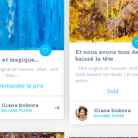
Et nous avons tous d
baissé la tête
. et magique...
Titre original de l'oeuvre : An
iginal de l'oeuvre : Blue… and
Both Bowed our Heads / Et no
/ Bleu......
avons...
Demander le prix
Sold
Iliana Dokova
Iliana Dokova
BULGARIE, PLEVEN
BULGARIE, PLEVEN