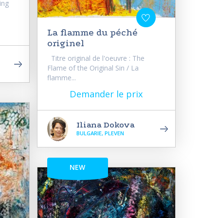
ing
La flamme du péché
originel
Titre original de l'oeuvre : The
Flame of the Original Sin / La
flamme...
Demander le prix
Iliana Dokova
BULGARIE, PLEVEN
NEW