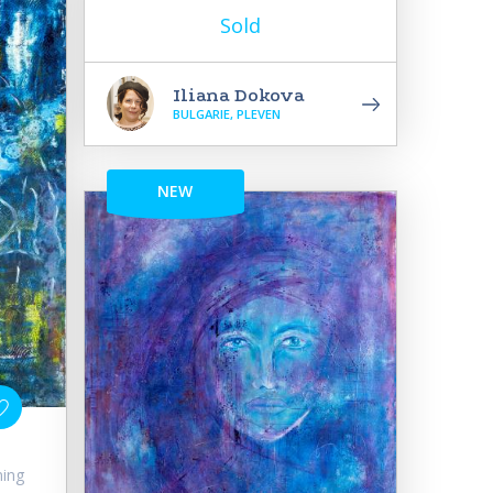
Sold
Iliana Dokova
BULGARIE, PLEVEN
NEW
ning