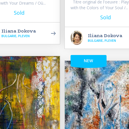
Titre original de l'oeuvre : Play
 with Your Dreams / Où...
with the Colors of Your Soul /...
Sold
Sold
Iliana Dokova
Iliana Dokova
BULGARIE, PLEVEN
BULGARIE, PLEVEN
NEW