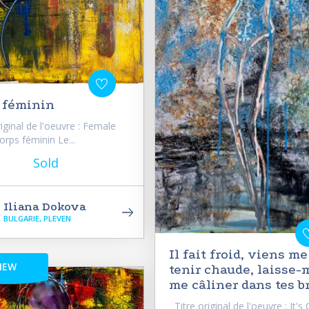
 féminin
iginal de l'oeuvre : Female
orps féminin Le...
Sold
Iliana Dokova
BULGARIE, PLEVEN
Il fait froid, viens me
NEW
tenir chaude, laisse-
me câliner dans tes b
Titre original de l'oeuvre : It's 