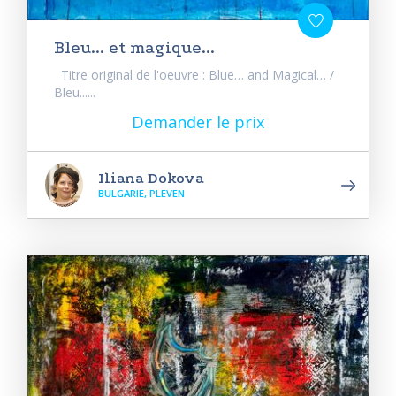
Bleu... et magique...
Titre original de l'oeuvre : Blue… and Magical… /
Bleu......
Demander le prix
Iliana Dokova
BULGARIE, PLEVEN