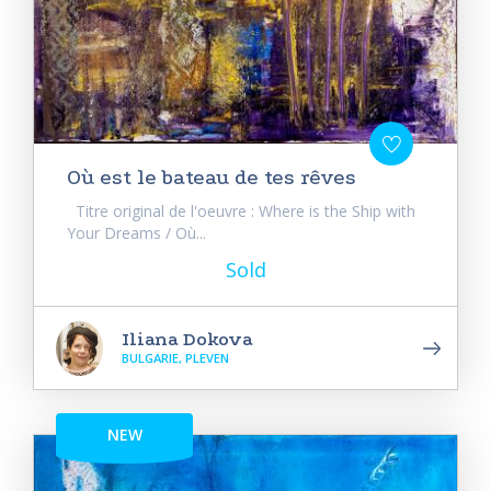
Où est le bateau de tes rêves
Titre original de l'oeuvre : Where is the Ship with
Your Dreams / Où...
Sold
Iliana Dokova
BULGARIE, PLEVEN
NEW