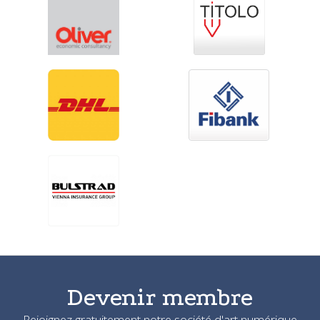
Devenir membre
Rejoignez gratuitement notre société d'art numérique