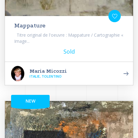
Mappature
Titre original de l'oeuvre : Mappature / Cartographie «
Image...
Sold
Maria Micozzi
ITALIE, TOLENTINO
NEW