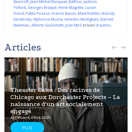
Beecroft
,
Jean-Michel Basquiat
,
Balthus
,
Jackson
Pollock
,
Georges Braque
,
Rene Magritte
,
Lucian
Freud
,
Pablo Picasso
,
Francis Bacon
,
Mark Rothko
,
Wassily
Kandinsky
,
Alphonse Mucha
,
Amedeo Modigliani
,
Barnett
Newman
,
Alberto Giacometti
,
Joan Miró
et bien
d'autres
.
Articles
Theaster Gates : Des racines de
Chicago aux Dorchester Projects – La
naissance d'un art socialement
engagé
ArtWizard 09.04.2025
PLUS