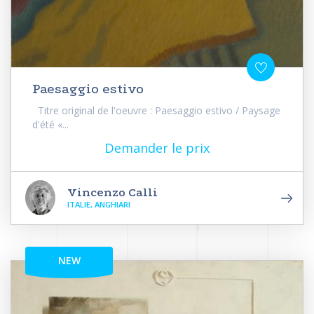
Paesaggio estivo
Titre original de l'oeuvre : Paesaggio estivo / Paysage
d'été «...
Demander le prix
Vincenzo Calli
ITALIE, ANGHIARI
NEW