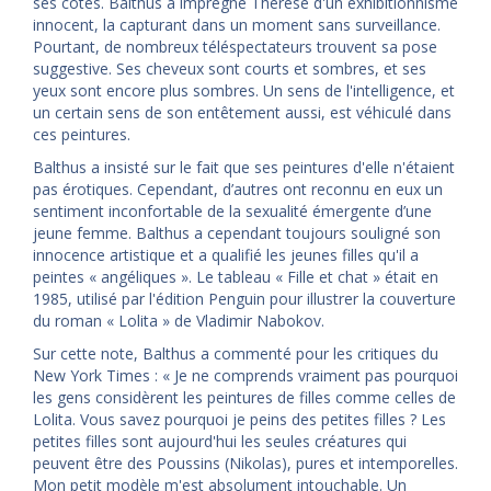
ses côtés. Balthus a imprégné Thérèse d'un exhibitionnisme
innocent, la capturant dans un moment sans surveillance.
Pourtant, de nombreux téléspectateurs trouvent sa pose
suggestive. Ses cheveux sont courts et sombres, et ses
yeux sont encore plus sombres. Un sens de l'intelligence, et
un certain sens de son entêtement aussi, est véhiculé dans
ces peintures.
Balthus a insisté sur le fait que ses peintures d'elle n'étaient
pas érotiques. Cependant, d’autres ont reconnu en eux un
sentiment inconfortable de la sexualité émergente d’une
jeune femme. Balthus a cependant toujours souligné son
innocence artistique et a qualifié les jeunes filles qu'il a
peintes « angéliques ». Le tableau « Fille et chat » était en
1985, utilisé par l'édition Penguin pour illustrer la couverture
du roman « Lolita » de Vladimir Nabokov.
Sur cette note, Balthus a commenté pour les critiques du
New York Times : « Je ne comprends vraiment pas pourquoi
les gens considèrent les peintures de filles comme celles de
Lolita. Vous savez pourquoi je peins des petites filles ? Les
petites filles sont aujourd'hui les seules créatures qui
peuvent être des Poussins (Nikolas), pures et intemporelles.
Mon petit modèle m'est absolument intouchable. Un