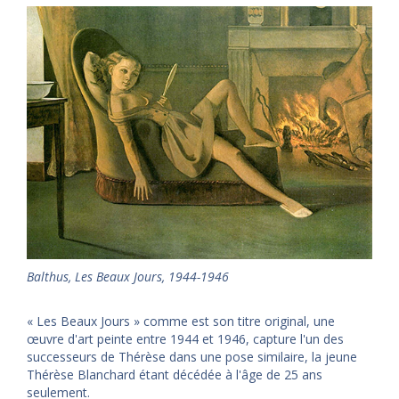
Balthus
,
Les Beaux Jours, 1944-1946
« Les Beaux Jours » comme est son titre original, une
œuvre d'art peinte entre 1944 et 1946, capture l'un des
successeurs de Thérèse dans une pose similaire, la jeune
Thérèse Blanchard étant décédée à l'âge de 25 ans
seulement.