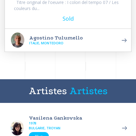
Titre original de l'oeuvre : I colori del tempo 07 / Les
couleurs du...
Sold
Agostino Tulumello
ITALIE, MONTEDORO
Artistes
Artistes
Vasilena Gankovska
1978
BULGARIE, TROYAN