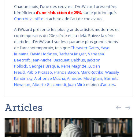
Chaque mois, l'une des œuvres d'ArtWizard présentées
bénéficiera
d'une réduction de 25%
sur le prix indiqué.
Cherchez l'offre
et achetez de l'art de chez vous.
ArtWizard présente les plus grands artistes modernes et
contemporains du 20e siècle et au-delà. Suivez la série
d'articles d'ArtWizard sur les quarante plus grands noms
de l'art contemporain, tels que
Theaster Gates
,
Yayoi
Kusama
,
David Hockney
,
Barbara Kruger
,
Vanessa
Beecroft
,
Jean-Michel Basquiat
,
Balthus
,
Jackson
Pollock
,
Georges Braque
,
Rene Magritte
,
Lucian
Freud
,
Pablo Picasso
,
Francis Bacon
,
Mark Rothko
,
Wassily
Kandinsky
,
Alphonse Mucha
,
Amedeo Modigliani
,
Barnett
Newman
,
Alberto Giacometti
,
Joan Miró
et bien
d'autres
.
Articles