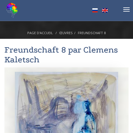
Tog
nav
PAGE D'ACCUEIL
ŒUVRES
FREUNDSCHAFT 8
Freundschaft 8 par
Clemens
Kaletsch