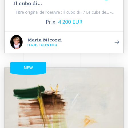
Il cubo di...
Titre original de l'oeuvre : Il cubo di... / Le cube de... «...
Prix:
4 200 EUR
Maria Micozzi
ITALIE, TOLENTINO
NEW