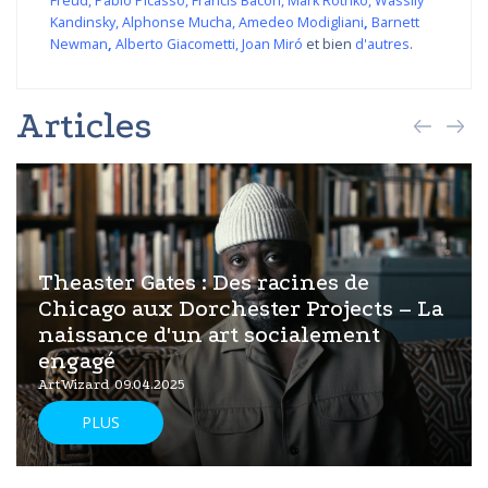
Freud
,
Pablo Picasso
,
Francis Bacon
,
Mark Rothko
,
Wassily
Kandinsky
,
Alphonse Mucha
,
Amedeo Modigliani
,
Barnett
Newman
,
Alberto Giacometti
,
Joan Miró
et bien
d'autres
.
Articles
Theaster Gates : Des racines de
Chicago aux Dorchester Projects – La
naissance d'un art socialement
engagé
ArtWizard 09.04.2025
PLUS