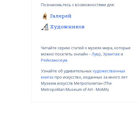
Познакомьтесь с возможностями для:
Галерей
Художников
Читайте серию статей о музеях мира, которые
можно посетить онлайн –
Лувр
,
Эрмитаж
и
Рейксмюсеум
.
Узнайте об удивительных
художественных
книгах
про искусство, изданных за много лет
Вариации в цвете, Николай
ай
Музеем искусств Метрополитан (The
Янакиев I
Metropolitan Museum of Art - MoMA).
22.03.2018 - 31.09.2018
УЗНАТЬ БОЛЬШЕ