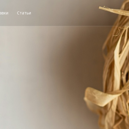
авки
Статьи
остей, получи свою со