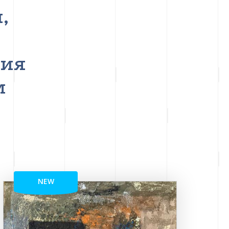
,
ния
м
NEW