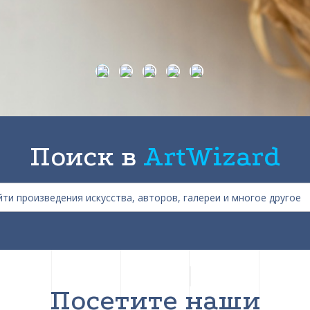
Поиск в
ArtWizard
Посетите наши