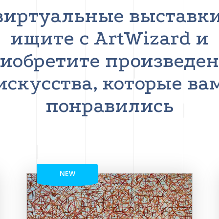
виртуальные выставки
ищите с ArtWizard и
иобретите произведе
искусства, которые ва
понравились
NEW