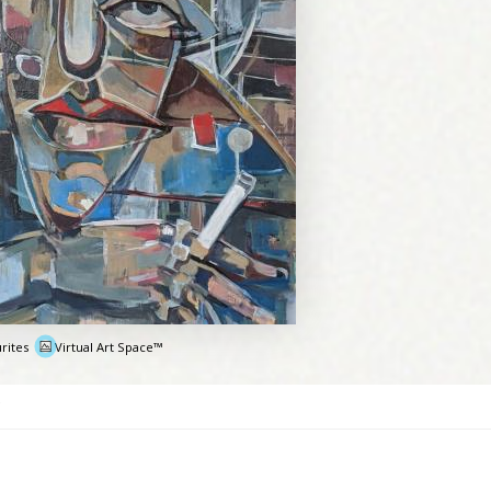
rites
Virtual Art Space™
e