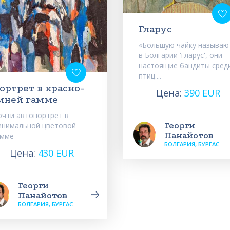
Гларус
«Большую чайку называю
в Болгарии 'гларус', они
настоящие бандиты сред
птиц....
ортрет в красно-
Цена:
390 EUR
иней гамме
очти автопортрет в
Георги
инимальной цветовой
Панайотов
амме
БОЛГАРИЯ, БУРГАС
Цена:
430 EUR
Георги
Панайотов
БОЛГАРИЯ, БУРГАС