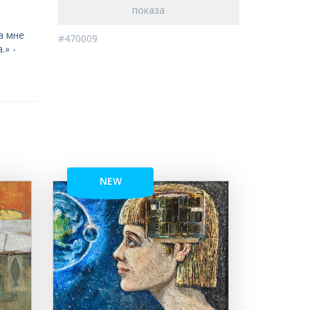
показа
а мне
#470009
.» -
NEW