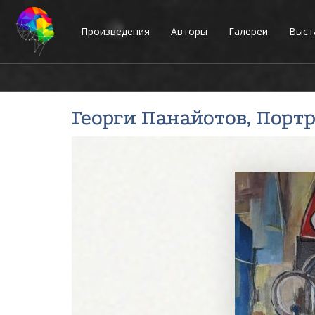
Произведения
Авторы
Галереи
Выст
Георги Панайотов
, Порт