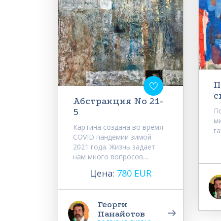
П
с
Абстракция No 21-
П
5
м
Картина создана во время
г
COVID пандемии зимой
2021 года. Жизнь задает
нам много вопросов....
Цена:
780 EUR
Георги
Панайотов