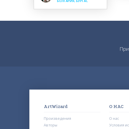
БОЛГАРИЯ, БУРГАС
При
ArtWizard
О НАС
Произведения
О нас
Авторы
Условия и