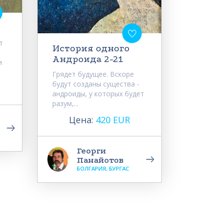
т
История одного
Андроида 2-21
и
Грядет будущее. Вскоре
будут созданы существа -
андроиды, у которых будет
разум,...
Цена:
420 EUR
Георги
Панайотов
БОЛГАРИЯ, БУРГАС