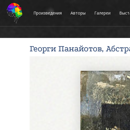
Произведения
Авторы
Галереи
Выст
Георги Панайотов
, Абст