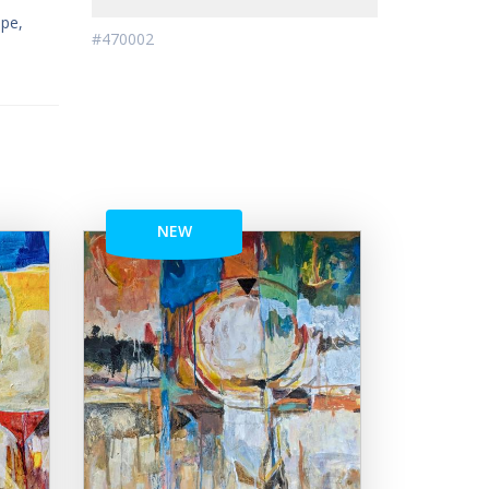
ре,
#470002
NEW