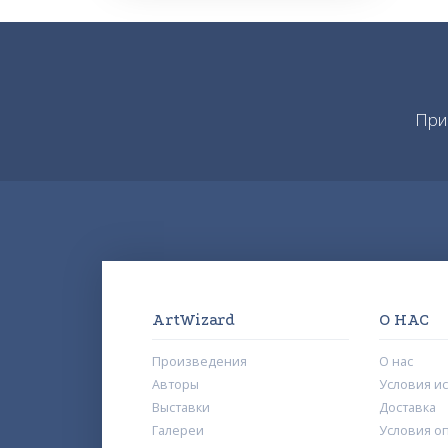
При
ArtWizard
О НАС
Произведения
О нас
Авторы
Условия и
Выставки
Доставка
Галереи
Условия о