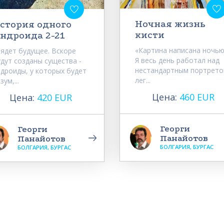
Ночная жизнь
стория одного
кисти
ндроида 2-21
«Картина написана ночью
рядет будущее. Вскоре
Я весь день работал над
дут созданы существа -
нестандартным портрето
ндроиды, у которых будет
лег...
зум,...
Цена:
460 EUR
Цена:
420 EUR
Георги
Георги
Панайотов
Панайотов
БОЛГАРИЯ, БУРГАС
БОЛГАРИЯ, БУРГАС