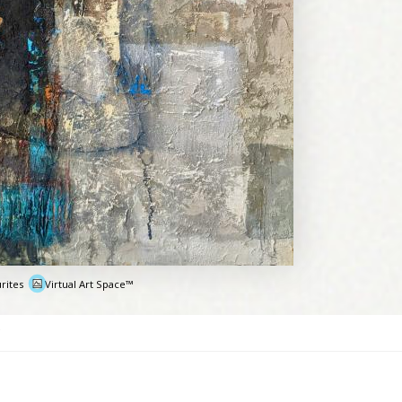
rites
Virtual Art Space™
e