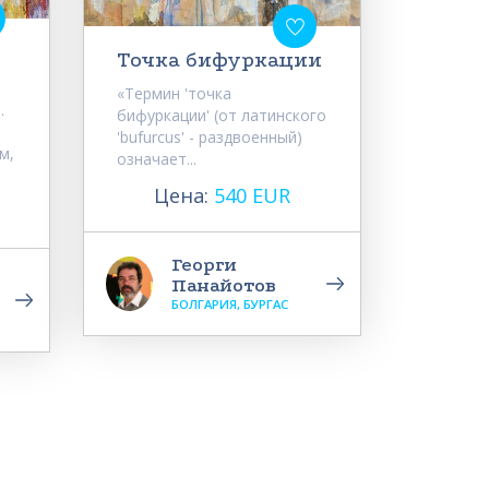
Точка бифуркации
«Термин 'точка
.
бифуркации' (от латинского
'bufurcus' - раздвоенный)
м,
означает...
Цена:
540 EUR
Георги
Панайотов
БОЛГАРИЯ, БУРГАС