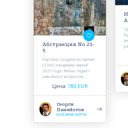
И
А
Г
бу
а
Абстракция No 21-
ра
5
Картина создана во время
COVID пандемии зимой
2021 года. Жизнь задает
нам много вопросов....
Цена:
780 EUR
Георги
Панайотов
БОЛГАРИЯ, БУРГАС