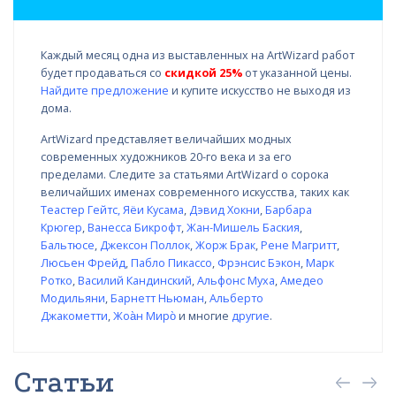
Каждый месяц одна из выставленных на ArtWizard работ
будет продаваться со
скидкой 25%
от указанной цены.
Найдите предложение
и купите искусство не выходя из
дома.
ArtWizard представляет величайших модных
современных художников 20-го века и за его
пределами. Следите за статьями ArtWizard о сорока
величайших именах современного искусства, таких как
Теастер Гейтс
,
Яёи Кусама
,
Дэвид Хокни
,
Барбара
Крюгер
,
Ванесса Бикрофт
,
Жан-Мишель Баския
,
Бальтюсе
,
Джексон Поллок
,
Жорж Брак
,
Рене Магритт
,
Люсьен Фрейд
,
Пабло Пикассо
,
Фрэнсис Бэкон
,
Марк
Ротко
,
Василий Кандинский
,
Альфонс Муха
,
Амедео
Модильяни
,
Барнетт Ньюман
,
Альберто
Джакометти
,
Жоа̀н Миро̀
и многие
другие
.
Статьи