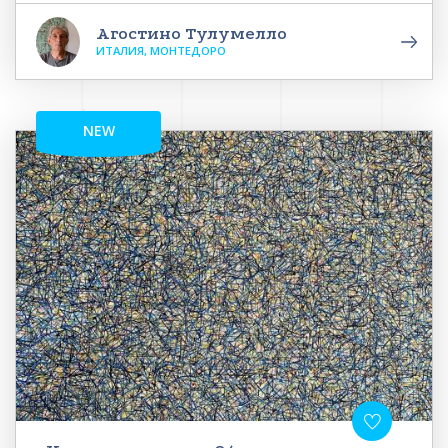
Агостино Тулумелло
ИТАЛИЯ, МОНТЕДОРО
NEW