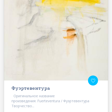
Фуэртевентура
Оригинальное название
произведения: Fuerteventura / Фуэртевентура
Творчество...