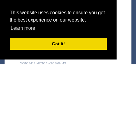
Авторы
Выставки
This website uses cookies to ensure you get
Галереи
the best experience on our website.
Виртуальное арт-пространство
Learn more
Статьи
О НАС
Got it!
О нас
Условия использования
Доставка
Условия оплаты
Услуги
Свяжитесь с нами
ПОДПИШИТЕСЬ НА НАС
Facebook
Instagram
Pinterest