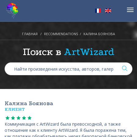
Tog
nav
ГЛАВНАЯ
RECOMMENDATIONS
КАЛИНА БОЯНОВА
Поиск в
ArtWizard
Калина Боянова
КЛИЕНТ
Коммуникация с ArtWizard была превосходной, а также
отношение как к клиенту ArtWizard. Я была поражена тем,
как платежи обрабатывались через безопасной банковской