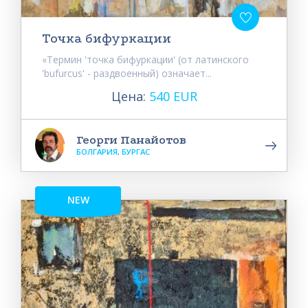
Точка бифуркации
«Термин 'точка бифуркации' (от латинского
'bufurcus' - раздвоенный) означает...
Цена:
540 EUR
Георги Панайотов
БОЛГАРИЯ, БУРГАС
NEW