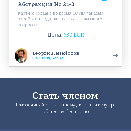
Абстракция No 21-3
Картина создана во время COVID пандемии
зимой 2021 года. Жизнь задает нам много
вопросов....
Цена:
630 EUR
Георги Панайотов
БОЛГАРИЯ, БУРГАС
Стать членом
Присоединяйтесь к нашему дигитальному арт-
обществу бесплатно