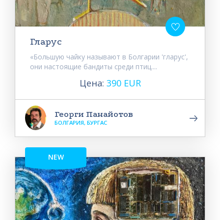
Гларус
«Большую чайку называют в Болгарии 'гларус',
они настоящие бандиты среди птиц....
Цена:
390 EUR
Георги Панайотов
БОЛГАРИЯ, БУРГАС
NEW