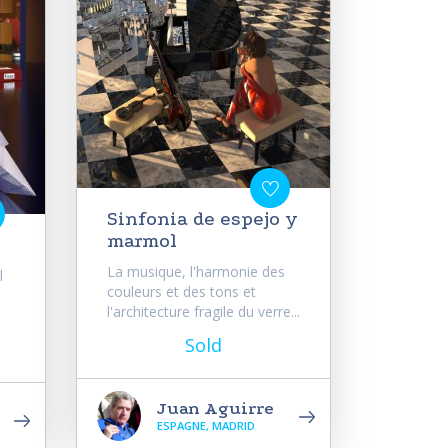
Sinfonia de espejo y
marmol
La musique, l'harmonie des
l
couleurs et des tons et
l'architecture fragile du verre...
Sold
Juan Aguirre
ESPAGNE, MADRID