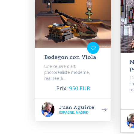
Bodegon con Viola
M
Une œuvre d'art
p
photoréaliste moderne,
L'
réalisée à...
ch
Prix:
950 EUR
re
Juan Aguirre
ESPAGNE, MADRID