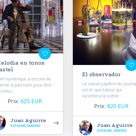
elodia en tonos
astel
El observador
art numérique a encore du
Le nœud papillon du journa
emin à parcourir pour être
est le spectateur qui
connu...
racontera la scène...
Prix:
625 EUR
Prix:
820 EUR
Juan Aguirre
Juan Aguirre
ESPAGNE, MADRID
ESPAGNE, MADRID