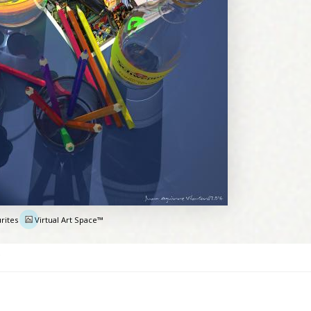
rites
Virtual Art Space™
e