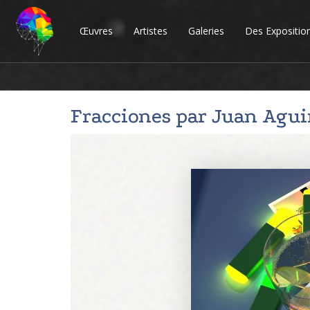
Œuvres
Artistes
Galeries
Des Expositio
Fracciones par
Juan Agui