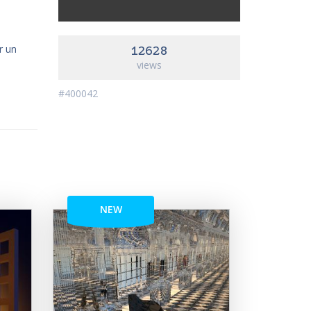
r un
12628
views
#400042
NEW