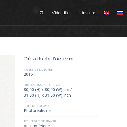
s'identifier
s'inscrire
Détails de l'oeuvre
ANNÉE DE L'OEUVRE
2016
DIMENSIONS DE L'OEUVRE
80,00 (H) x 80,00 (W) cm /
31,50 (H) x 31,50 (W) inch
STYLE DE L'OEUVRE
Photoréalisme
TECHNIQUE DE TRAVAIL
Art numérique