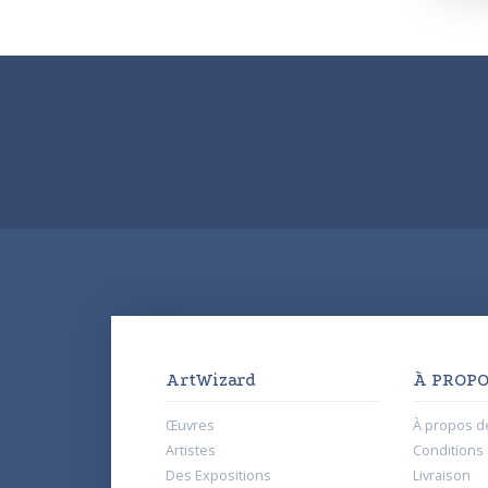
ArtWizard
À PROPO
Œuvres
À propos d
Artistes
Conditions d
Des Expositions
Livraison