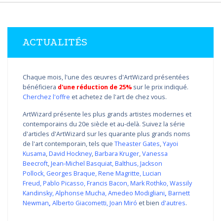
ACTUALITÉS
Chaque mois, l'une des œuvres d'ArtWizard présentées
bénéficiera
d'une réduction de 25%
sur le prix indiqué.
Cherchez l'offre
et achetez de l'art de chez vous.
ArtWizard présente les plus grands artistes modernes et
contemporains du 20e siècle et au-delà. Suivez la série
d'articles d'ArtWizard sur les quarante plus grands noms
de l'art contemporain, tels que
Theaster Gates
,
Yayoi
Kusama
,
David Hockney
,
Barbara Kruger
,
Vanessa
Beecroft
,
Jean-Michel Basquiat
,
Balthus
,
Jackson
Pollock
,
Georges Braque
,
Rene Magritte
,
Lucian
Freud
,
Pablo Picasso
,
Francis Bacon
,
Mark Rothko
,
Wassily
Kandinsky
,
Alphonse Mucha
,
Amedeo Modigliani
,
Barnett
Newman
,
Alberto Giacometti
,
Joan Miró
et bien
d'autres
.