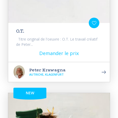
O.T.
Titre original de l'oeuvre : O.T. Le travail créatif
de Peter...
Demander le prix
Peter Krawagna
AUTRICHE, KLAGENFURT
NEW