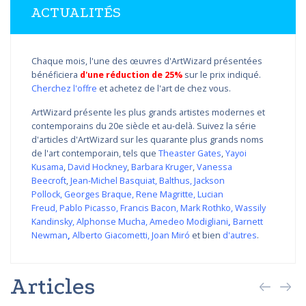
ACTUALITÉS
Chaque mois, l'une des œuvres d'ArtWizard présentées
bénéficiera
d'une réduction de 25%
sur le prix indiqué.
Cherchez l'offre
et achetez de l'art de chez vous.
ArtWizard présente les plus grands artistes modernes et
contemporains du 20e siècle et au-delà. Suivez la série
d'articles d'ArtWizard sur les quarante plus grands noms
de l'art contemporain, tels que
Theaster Gates
,
Yayoi
Kusama
,
David Hockney
,
Barbara Kruger
,
Vanessa
Beecroft
,
Jean-Michel Basquiat
,
Balthus
,
Jackson
Pollock
,
Georges Braque
,
Rene Magritte
,
Lucian
Freud
,
Pablo Picasso
,
Francis Bacon
,
Mark Rothko
,
Wassily
Kandinsky
,
Alphonse Mucha
,
Amedeo Modigliani
,
Barnett
Newman
,
Alberto Giacometti
,
Joan Miró
et bien
d'autres
.
Articles