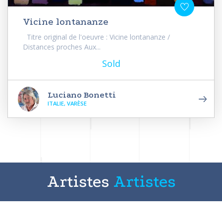
Vicine lontananze
Titre original de l'oeuvre : Vicine lontananze /
Distances proches Aux...
Sold
Luciano Bonetti
ITALIE, VARÈSE
Artistes
Artistes