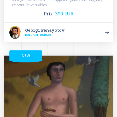
ce sont de véritables...
Prix:
390 EUR
Georgi Panayotov
BULGARIE, BURGAS
NEW