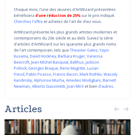
Chaque mois, l'une des œuvres d'ArtWizard présentées
bénéficiera
d'une réduction de 25%
sur le prix indiqué.
Cherchez l'offre
et achetez de l'art de chez vous.
ArtWizard présente les plus grands artistes modernes et
contemporains du 20e siècle et au-delà. Suivez la série
d'articles d'ArtWizard sur les quarante plus grands noms
de l'art contemporain, tels que
Theaster Gates
,
Yayoi
Kusama
,
David Hockney
,
Barbara Kruger
,
Vanessa
Beecroft
,
Jean-Michel Basquiat
,
Balthus
,
Jackson
Pollock
,
Georges Braque
,
Rene Magritte
,
Lucian
Freud
,
Pablo Picasso
,
Francis Bacon
,
Mark Rothko
,
Wassily
Kandinsky
,
Alphonse Mucha
,
Amedeo Modigliani
,
Barnett
Newman
,
Alberto Giacometti
,
Joan Miró
et bien
d'autres
.
Articles