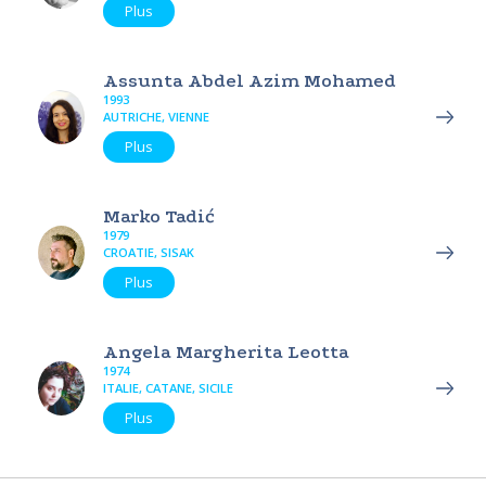
Plus
Assunta Abdel Azim Mohamed
1993
AUTRICHE, VIENNE
Plus
Marko Tadić
1979
CROATIE, SISAK
Plus
Angela Margherita Leotta
1974
ITALIE, CATANE, SICILE
Plus