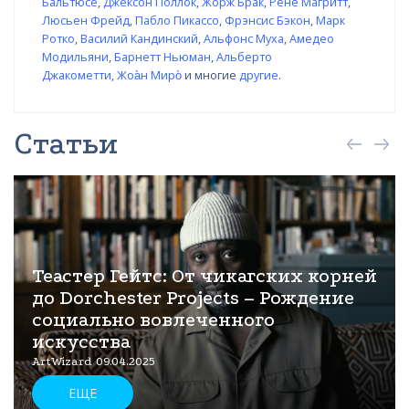
Бальтюсе
,
Джексон Поллок
,
Жорж Брак
,
Рене Магритт
,
Люсьен Фрейд
,
Пабло Пикассо
,
Фрэнсис Бэкон
,
Марк
Ротко
,
Василий Кандинский
,
Альфонс Муха
,
Амедео
Модильяни
,
Барнетт Ньюман
,
Альберто
Джакометти
,
Жоа̀н Миро̀
и многие
другие
.
Статьи
Теастер Гейтс: От чикагских корней
до Dorchester Projects – Рождение
социально вовлеченного
искусства
ArtWizard 09.04.2025
ЕЩЕ