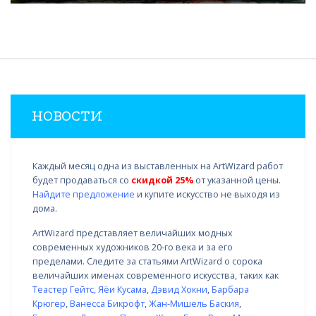
НОВОСТИ
Каждый месяц одна из выставленных на ArtWizard работ
будет продаваться со
скидкой 25%
от указанной цены.
Найдите предложение
и купите искусство не выходя из
дома.
ArtWizard представляет величайших модных
современных художников 20-го века и за его
пределами. Следите за статьями ArtWizard о сорока
величайших именах современного искусства, таких как
Теастер Гейтс
,
Яёи Кусама
,
Дэвид Хокни
,
Барбара
Крюгер
,
Ванесса Бикрофт
,
Жан-Мишель Баския
,