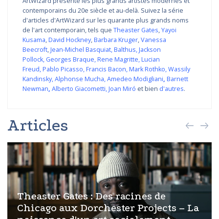
ArtWizard présente les plus grands artistes modernes et
contemporains du 20e siècle et au-delà. Suivez la série
d'articles d'ArtWizard sur les quarante plus grands noms
de l'art contemporain, tels que
Theaster Gates
,
Yayoi
Kusama
,
David Hockney
,
Barbara Kruger
,
Vanessa
Beecroft
,
Jean-Michel Basquiat
,
Balthus
,
Jackson
Pollock
,
Georges Braque
,
Rene Magritte
,
Lucian
Freud
,
Pablo Picasso
,
Francis Bacon
,
Mark Rothko
,
Wassily
Kandinsky
,
Alphonse Mucha
,
Amedeo Modigliani
,
Barnett
Newman
,
Alberto Giacometti
,
Joan Miró
et bien
d'autres
.
Articles
Theaster Gates : Des racines de
Chicago aux Dorchester Projects – La