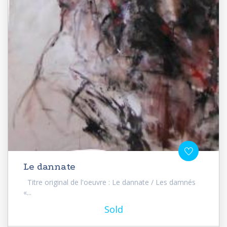
Le dannate
Titre original de l'oeuvre : Le dannate / Les damnés
«...
Sold