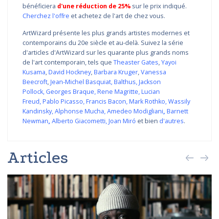
bénéficiera
d'une réduction de 25%
sur le prix indiqué.
Cherchez l'offre
et achetez de l'art de chez vous.
ArtWizard présente les plus grands artistes modernes et
contemporains du 20e siècle et au-delà. Suivez la série
d'articles d'ArtWizard sur les quarante plus grands noms
de l'art contemporain, tels que
Theaster Gates
,
Yayoi
Kusama
,
David Hockney
,
Barbara Kruger
,
Vanessa
Beecroft
,
Jean-Michel Basquiat
,
Balthus
,
Jackson
Pollock
,
Georges Braque
,
Rene Magritte
,
Lucian
Freud
,
Pablo Picasso
,
Francis Bacon
,
Mark Rothko
,
Wassily
Kandinsky
,
Alphonse Mucha
,
Amedeo Modigliani
,
Barnett
Newman
,
Alberto Giacometti
,
Joan Miró
et bien
d'autres
.
Articles